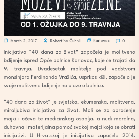
Karlovac
March 2, 2017
Robertina Čuhnil
0
Inicijativa “40 dana za život” započela je molitveno
bdijenje ispred Opće bolnice Karlovac, koje će trajati do
9. travnja. Dvadesetak molitelja pod vodstvom
monsinjora Ferdinanda Vražića, usprkos kiši, započelo je
svoje molitveno bdijenje na ulazu u bolnicu.
“40 dana za život” je svjetska, ekumenska, molitvena,
miroljubiva inicijativa za život. Moli se za obraćenje
majki i očeva te medicinskog osoblja, a nudi moralna,
duhovna i materijalna pomoć svakoj majci koja se obrati
inicijativi. U Hrvatskoj je inicijativa započela 2014.