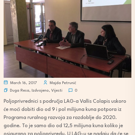
March 16, 2017
Majda Petrunić
Duga Resa
,
Izdvojeno
,
Vijesti
0
Poljoprivrednici s područja LAG-a Vallis Colapis uskoro
će moći dobiti dio od 9 i pol milijuna kuna potpora iz
Programa ruralnog razvoja za razdoblje do 2020.
godine. To je samo dio od 12,5 milijuna kuna koliko je
osigurano za poljoprivredu. U LAG-u se nadaju da će se