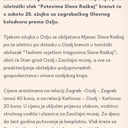
izletnički vlak “Putevima Slave Raškaj” krenut će
u subotu 25. ožujka sa zagrebačkog Glavnog
kolodvora prema Ozlju.
Tijekom ožujka u Ozlju se obilježava Mjesec Slave Raškaj
pa će izletnici po dolasku u Ozalj krenuti u turistički
obilazak “Teslinim svjetlom tragovima Slave Raškaj”,
obići će Stari grad Ozalj i Zavičajni muzej, a sve uz
predstavljanje obiteljsko-poljoprivrednih
gospodarstava i vinara ozaljskog kraja.
Cijena aranžmana na relaciji Zagreb -Ozalj – Zagreb
iznosi 40 kuna, a na relaciji Karlovac – Ozalj – Karlovac
20 kuna. U cijenu je uključen prijevoz vlakom, vodstvo
stručnog vodiča i ulaznica za Zavičajni muzej. Za djecu
do šest godina putovanje je besplatno. Vlak kreće sa