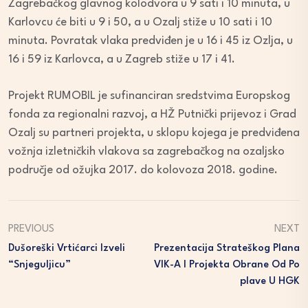
Zagrebačkog glavnog kolodvora u 9 sati i 10 minuta, u
Karlovcu će biti u 9 i 50, a u Ozalj stiže u 10 sati i 10
minuta. Povratak vlaka predviđen je u 16 i 45 iz Ozlja, u
16 i 59 iz Karlovca, a u Zagreb stiže u 17 i 41.
Projekt RUMOBIL je sufinanciran sredstvima Europskog
fonda za regionalni razvoj, a HŽ Putnički prijevoz i Grad
Ozalj su partneri projekta, u sklopu kojega je predviđena
vožnja izletničkih vlakova sa zagrebačkog na ozaljsko
područje od ožujka 2017. do kolovoza 2018. godine.
PREVIOUS
NEXT
Dušoreški Vrtićarci Izveli
Prezentacija Strateškog Plana
“Snjeguljicu”
VIK-A I Projekta Obrane Od Po
Plave U HGK