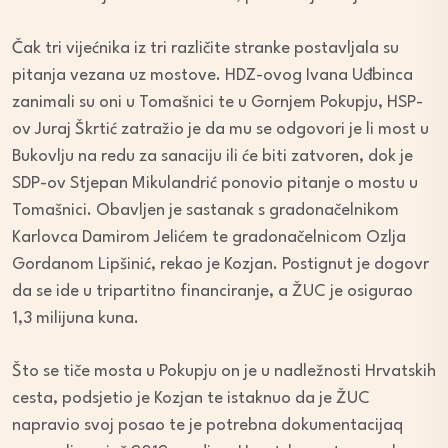
Čak tri vijećnika iz tri različite stranke postavljala su
pitanja vezana uz mostove. HDZ-ovog Ivana Uđbinca
zanimali su oni u Tomašnici te u Gornjem Pokupju, HSP-
ov Juraj Škrtić zatražio je da mu se odgovori je li most u
Bukovlju na redu za sanaciju ili će biti zatvoren, dok je
SDP-ov Stjepan Mikulandrić ponovio pitanje o mostu u
Tomašnici. Obavljen je sastanak s gradonačelnikom
Karlovca Damirom Jelićem te gradonačelnicom Ozlja
Gordanom Lipšinić, rekao je Kozjan. Postignut je dogovr
da se ide u tripartitno financiranje, a ŽUC je osigurao
1,3 milijuna kuna.
Što se tiče mosta u Pokupju on je u nadležnosti Hrvatskih
cesta, podsjetio je Kozjan te istaknuo da je ŽUC
napravio svoj posao te je potrebna dokumentacijaq