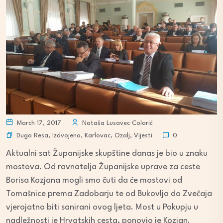
March 17, 2017
Nataša Lusavec Colarić
Duga Resa
,
Izdvojeno
,
Karlovac
,
Ozalj
,
Vijesti
0
Aktualni sat Županijske skupštine danas je bio u znaku
mostova. Od ravnatelja Županijske uprave za ceste
Borisa Kozjana mogli smo čuti da će mostovi od
Tomašnice prema Zadobarju te od Bukovlja do Zvečaja
vjerojatno biti sanirani ovog ljeta. Most u Pokupju u
nadležnosti je Hrvatskih cesta, ponovio je Kozjan.