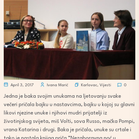
Karlovac
,
Vijesti
April 3, 2017
Ivana Marić
0
Jedna je baka svojim unukama na ljetovanju svake
večeri pričala bajku u nastavcima, bajku u kojoj su glavni
likovi njezine unuke i njihovi mudri prijatelji iz
životinjskog svijeta, miš Volti, sova Russo, mačka Pompi,
vrana Katarina i drugi. Baka je pričala, unuke su crtale i
tako je nastala knjiga priča ”Nezaboravna noć u