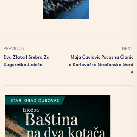
PREVIOUS
NEXT
Dva Zlata I Srebro Za
Maja Čavlović Počasna Članic
Dugoreške Judaše
A Karlovačke Građanske Gard
E