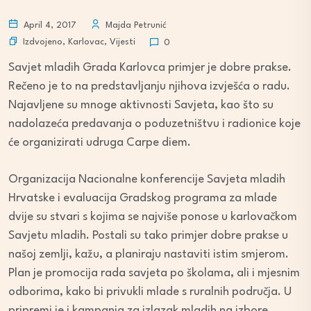
April 4, 2017
Majda Petrunić
Izdvojeno
,
Karlovac
,
Vijesti
0
Savjet mladih Grada Karlovca primjer je dobre prakse.
Rečeno je to na predstavljanju njihova izvješća o radu.
Najavljene su mnoge aktivnosti Savjeta, kao što su
nadolazeća predavanja o poduzetništvu i radionice koje
će organizirati udruga Carpe diem.
Organizacija Nacionalne konferencije Savjeta mladih
Hrvatske i evaluacija Gradskog programa za mlade
dvije su stvari s kojima se najviše ponose u karlovačkom
Savjetu mladih. Postali su tako primjer dobre prakse u
našoj zemlji, kažu, a planiraju nastaviti istim smjerom.
Plan je promocija rada savjeta po školama, ali i mjesnim
odborima, kako bi privukli mlade s ruralnih područja. U
pripremi je i kampanja za izlazak mladih na izbore.