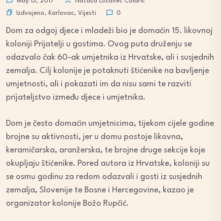
May 13, 2017
Nataša Lusavec Colarić
Izdvojeno
,
Karlovac
,
Vijesti
0
Dom za odgoj djece i mladeži bio je domaćin 15. likovnoj
koloniji Prijatelji u gostima. Ovog puta druženju se
odazvalo čak 60-ak umjetnika iz Hrvatske, ali i susjednih
zemalja. Cilj kolonije je potaknuti štićenike na bavljenje
umjetnosti, ali i pokazati im da nisu sami te razviti
prijateljstvo između djece i umjetnika.
Dom je često domaćin umjetnicima, tijekom cijele godine
brojne su aktivnosti, jer u domu postoje likovna,
keramičarska, aranžerska, te brojne druge sekcije koje
okupljaju štićenike. Pored autora iz Hrvatske, koloniji su
se osmu godinu za redom odazvali i gosti iz susjednih
zemalja, Slovenije te Bosne i Hercegovine, kazao je
organizator kolonije Božo Rupčić.