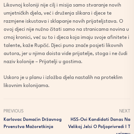
Likovnoj koloniji nije cilj i misija samo stvaranje novih
umjetničkih djela, već i druženja slikara i djece te
razmjene iskustava i sklapanje novih prijateljstava. O
ovoj djeci nije nužno čitati samo na stranicama novina u
crnoj kronici, već su to i djeca koja imaju svoje afinitete i
talente, kaže Rupčić. Djeci puno znače posjeti likovnih
autora, jer u njima doista vide prijatelje, stoga i ne čudi
naziv kolonije – Prijatelji u gostima.
Uskoro je u planu i izložba djela nastalih na proteklim
likovnim kolonijama.
PREVIOUS
NEXT
Karlovac Domaćin Državnog
HSS-Ovi Kandidati Danas Na
Prvenstva Mažoretkinja
Velikoj Jelsi O Poljoprivredi I T