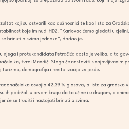
a njoj su ljudi koji su prepoznati po svom radu, koji imaju iz
zultat koji su ostvarili kao dužnosnici te kao lista za Grads
 stabilnost koje im nudi HDZ. “Karlovac ćemo gledati u cjelini
 se brinuti o svima jednako”, dodao je.
 njega i protukandidata Petračića dosta je velika, a to govor
čelnika, tvrdi Mandić. Stoga će nastaviti s najavljivanim 
 turizma, demografija i revitalizacija zvijezde.
adonačelnika osvojio 42,39 % glasova, a lista za gradsko vije
su ih podržali u prvom krugu da to učine i u drugom, a onima
r će se truditi i nastojati brinuti o svima.