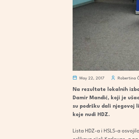
May 22, 2017
Robertina Č
Na rezultate lokalnih izb
Damir Mandić, koji je ušao
su podršku dali njegovoj l
koje nudi HDZ.
Lista HDZ-a i HSLS-a osvojil