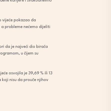
građene karijere i svakodnevno
ko vijeće pokazao da
, a probleme nećemo dijeliti
i da je najveći dio birača
programom, u čijem su
će osvojila je 39,69 % ili 13
 koji nisu da prouče njihov