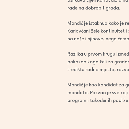
oslikava cijeli Karlovac, a n
rade na dobrobit grada.
Mandić je istaknuo kako je re
Karlovčani žele kontinuitet i
na naše i njihove, nego ćemo
Razlika u prvom krugu između
pokazao koga želi za gradona
središtu radna mjesta, razvoj
Mandić je kao kandidat za gr
mandata. Pozvao je sve koji 
program i također ih podrže je