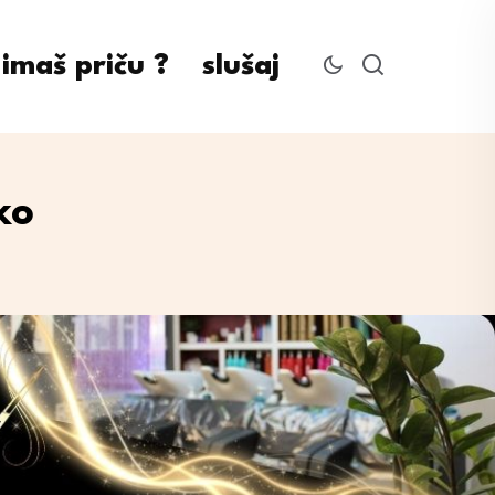
imaš priču ?
slušaj
ko