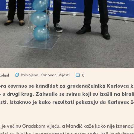
Izdvojeno
,
Karlovac
,
Vijesti
uhnil
0
ora osvrnuo se kandidat za gradonačelnika Karlovca k
 u drugi krug. Zahvalio se svima koji su izašli na bira
isti. Istaknuo je kako rezultati pokazuju da Karlovac že
a je većinu Gradskom vijeću, a Mandić kaže kako nije iznena