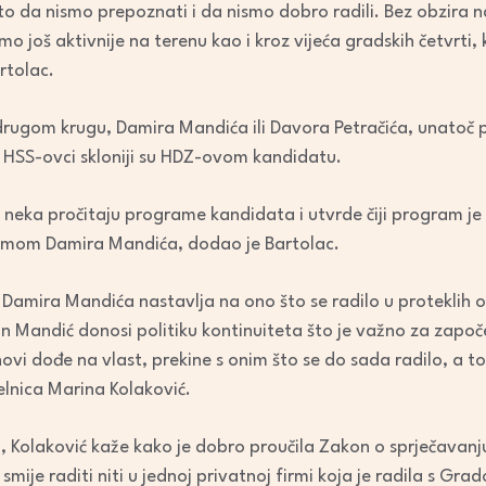
čito da nismo prepoznati i da nismo dobro radili. Bez obzira 
emo još aktivnije na terenu kao i kroz vijeća gradskih četvrti,
rtolac.
rugom krugu, Damira Mandića ili Davora Petračića, unatoč pol
ni HSS-ovci skloniji su HDZ-ovom kandidatu.
ali neka pročitaju programe kandidata i utvrde čiji program j
ramom Damira Mandića, dodao je Bartolac.
 Damira Mandića nastavlja na ono što se radilo u proteklih
 Mandić donosi politiku kontinuiteta što je važno za započ
i dođe na vlast, prekine s onim što se do sada radilo, a to 
lnica Marina Kolaković.
a, Kolaković kaže kako je dobro proučila Zakon o sprječavan
mije raditi niti u jednoj privatnoj firmi koja je radila s Gra