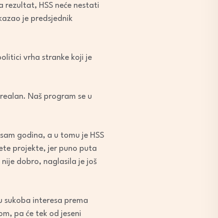
na rezultat, HSS neće nestati
 kazao je predsjednik
itici vrha stranke koji je
e realan. Naš program se u
 osam godina, a u tomu je HSS
ete projekte, jer puno puta
nije dobro, naglasila je još
ju sukoba interesa prema
dom, pa će tek od jeseni