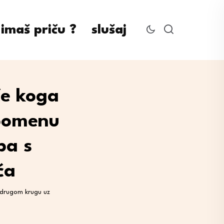
imaš priču ?
slušaj
če koga
apomenu
pa s
ća
 drugom krugu uz