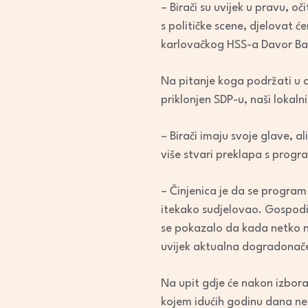
– Birači su uvijek u pravu, o
s političke scene, djelovat ć
karlovačkog HSS-a Davor Ba
Na pitanje koga podržati u d
priklonjen SDP-u, naši lokal
– Birači imaju svoje glave, 
više stvari preklapa s prog
– Činjenica je da se program
itekako sudjelovao. Gospodin
se pokazalo da kada netko nov
uvijek aktualna dogradonače
Na upit gdje će nakon izbor
kojem idućih godinu dana ne s