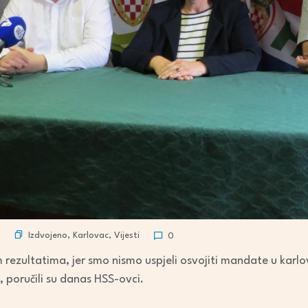
Izdvojeno
,
Karlovac
,
Vijesti
0
 rezultatima, jer smo nismo uspjeli osvojiti mandate u kar
i, poručili su danas HSS-ovci.