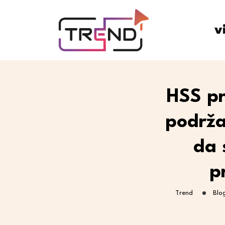
v
HSS pr
podrža
da 
p
Trend
Blo