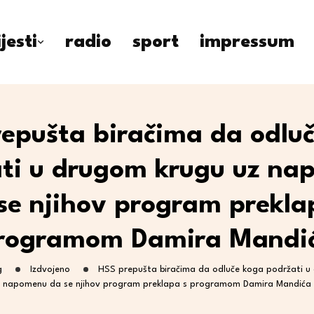
ijesti
radio
sport
impressum
epušta biračima da odlu
ti u drugom krugu uz n
se njihov program prekla
rogramom Damira Mandi
g
Izdvojeno
HSS prepušta biračima da odluče koga podržati u
napomenu da se njihov program preklapa s programom Damira Mandića