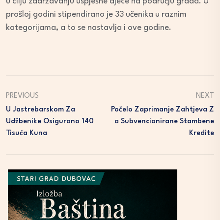
u cilju zadržavanju uspješne djece na području grada. U
prošloj godini stipendirano je 33 učenika u raznim
kategorijama, a to se nastavlja i ove godine.
PREVIOUS
NEXT
U Jastrebarskom Za
Počelo Zaprimanje Zahtjeva Z
Udžbenike Osigurano 140
A Subvencionirane Stambene
Tisuća Kuna
Kredite