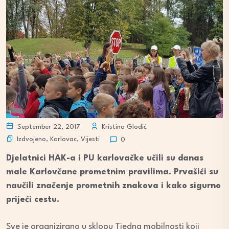
September 22, 2017
Kristina Glodić
Izdvojeno
,
Karlovac
,
Vijesti
0
Djelatnici HAK-a i PU karlovačke učili su danas
male Karlovčane prometnim pravilima. Prvašići su
naučili značenje prometnih znakova i kako sigurno
prijeći cestu.
Sve je organizirano u sklopu Tjedna mobilnosti koji