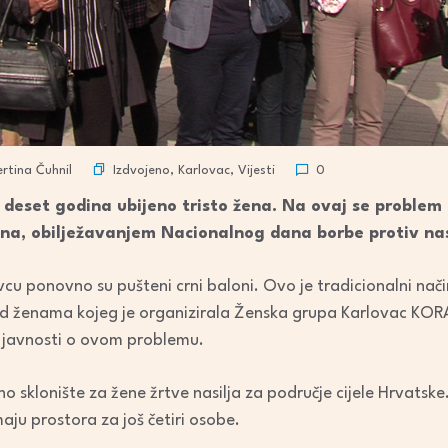
Izdvojeno
,
Karlovac
,
Vijesti
rtina Čuhnil
0
h deset godina ubijeno tristo žena. Na ovaj se probl
jna, obilježavanjem Nacionalnog dana borbe protiv na
cu ponovno su pušteni crni baloni. Ovo je tradicionalni nač
ad ženama kojeg je organizirala Ženska grupa Karlovac KORAK
a javnosti o ovom problemu.
o sklonište za žene žrtve nasilja za područje cijele Hrvatsk
maju prostora za još četiri osobe.