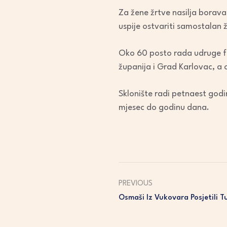
Za žene žrtve nasilja boravak
uspije ostvariti samostalan ž
Oko 60 posto rada udruge fin
županija i Grad Karlovac, a 
Sklonište radi petnaest godi
mjesec do godinu dana.
PREVIOUS
Osmaši Iz Vukovara Posjetili T