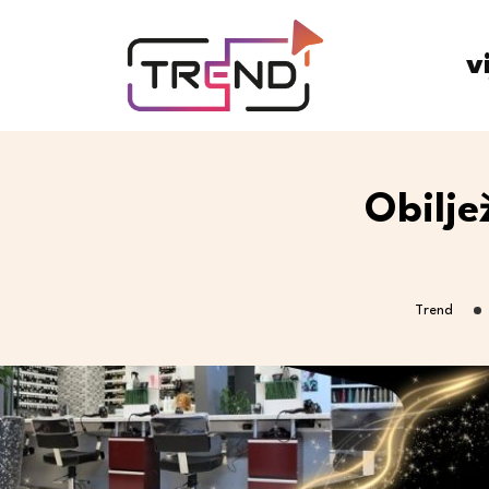
v
Obilje
Trend