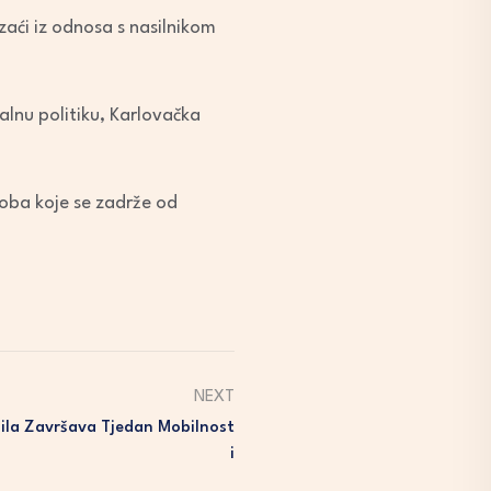
izaći iz odnosa s nasilnikom
alnu politiku, Karlovačka
soba koje se zadrže od
NEXT
la Završava Tjedan Mobilnost
I