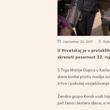
September 22, 2017
Robe
U Hrvatskoj je u protekli
skrenuti pozornost 22. ru
S Trga Matije Gupca u Karlov
dana borbe protiv nasilja n
žrtve i pokušaj osvješćivanj
Ženska grupa Korak vodi tajn
pet žena i šestero djece, a i