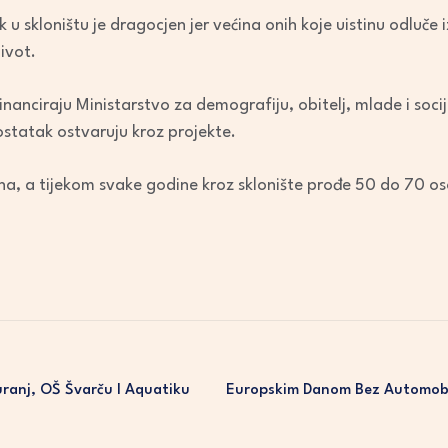
 u skloništu je dragocjen jer većina onih koje uistinu odluče 
ivot.
anciraju Ministarstvo za demografiju, obitelj, mlade i socij
ostatak ostvaruju kroz projekte.
na, a tijekom svake godine kroz sklonište prođe 50 do 70 o
uranj, OŠ Švarču I Aquatiku
Europskim Danom Bez Automobi