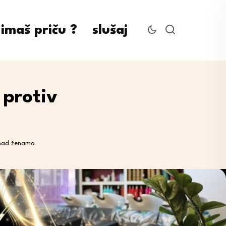
imaš priču ?
slušaj
 protiv
a nad ženama