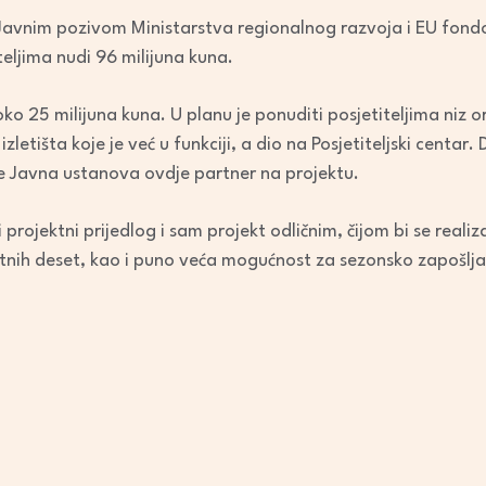
e Javnim pozivom Ministarstva regionalnog razvoja i EU fond
teljima nudi 96 milijuna kuna.
ko 25 milijuna kuna. U planu je ponuditi posjetiteljima niz or
letišta koje je već u funkciji, a dio na Posjetiteljski centar.
ja je Javna ustanova ovdje partner na projektu.
i projektni prijedlog i sam projekt odličnim, čijom bi se r
ealiz
tnih deset, kao i puno veća mogućnost za sezonsko zapošlja