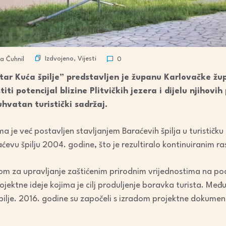
Izdvojeno
,
Vijesti
a Čuhnil
0
ntar Kuća špilje” predstavljen je županu Karlovačke žup
titi potencijal blizine Plitvičkih jezera i dijelu njihovih
hvatan turistički sadržaj.
a je već postavljen stavljanjem Baraćevih špilja u turističku
aćevu špilju 2004. godine, što je rezultiralo kontinuiranim ra
m za upravljanje zaštićenim prirodnim vrijednostima na p
jektne ideje kojima je cilj produljenje boravka turista. Među 
špilje. 2016. godine su započeli s izradom projektne dokument