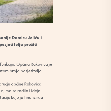
anije Damiru Jeliću i
 posjetitelja pružiti
 funkciju. Općina Rakovica je
stom broja posjetitelja.
odručju općine Rakovica
njima se rodila i ideja
acije koju je financirao