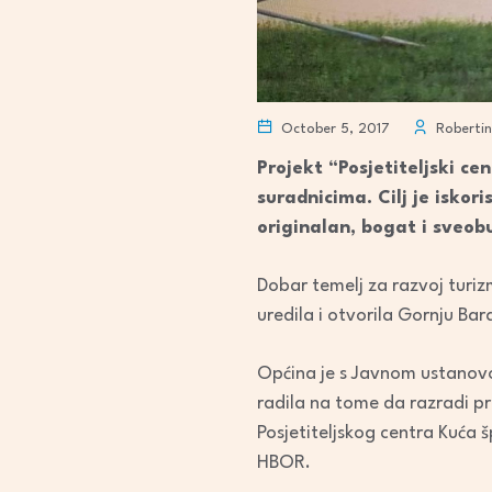
October 5, 2017
Robertin
Projekt “Posjetiteljski ce
suradnicima. Cilj je iskoris
originalan, bogat i sveobu
Dobar temelj za razvoj turizm
uredila i otvorila Gornju Bar
Općina je s Javnom ustanovo
radila na tome da razradi pro
Posjetiteljskog centra Kuća 
HBOR.