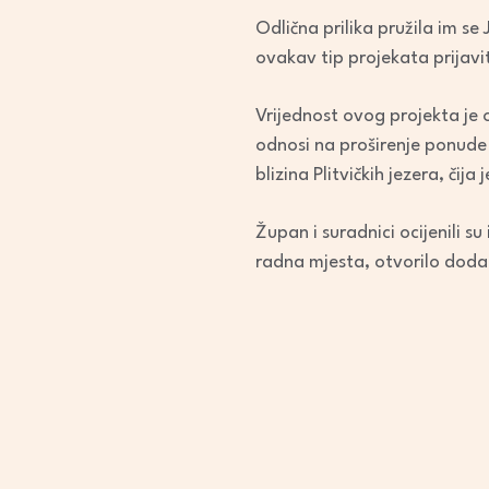
Odlična prilika pružila im s
ovakav tip projekata prijavi
Vrijednost ovog projekta je o
odnosi na proširenje ponude iz
blizina Plitvičkih jezera, či
Župan i suradnici ocijenili su 
radna mjesta, otvorilo doda