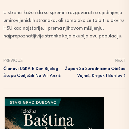
U stranci kažu i da su spremni razgovarati o ujedinjenju
umirovljeničkih stranaka, ali samo ako će to biti u okviru
HSU kao najstarije, i prema njihovom mišljenju,
najprepoznatljivije stranke koja okuplja ovu populaciju.
PREVIOUS
NEXT
Članovi USKA-E Dan Bijelog
Župan Sa Suradnicima Obišao
Štapa Obilježili Na Vili Anzić
Vojnić, Krnjak I Barilović