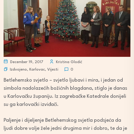
December 19, 2017
Kristina Glodić
Izdvojeno
,
Karlovac
,
Vijesti
0
Betlehemsko svjetlo – svjetlo ljubavi i mira, i jedan od
simbola nadolazećih božićnih blagdana, stiglo je danas
u Karlovačku županiju. Iz zagrebačke Katedrale donijeli
su ga karlovački izviđači.
Paljenje i dijeljenje Betlehemskog svjetla podsjeća da
ljudi dobre volje žele jedni drugima mir i dobro, te da je