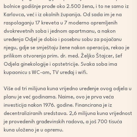
bolnice godišnje prođe oko 2.500 žena, i to ne samo iz
Karlovca, već i iz okolnih županija. Od sada im je na
raspolaganju 17 kreveta u 7 moderno opremljenih
dvokrevetnih soba i jednom apartmanu, a nakon
uređenja Odjel je dobio i posebnu sobu za pojačanu
njegu, gdje se smještaju žene nakon operacija, rekao je
prilikom otvorenja prim. dr. med. Željko Štajcer, šef
Odjela ginekologije i opstetricije. Svaka soba ima
kupaonicu s WC-om, TV uređaj i wifi.
Više od tri milijuna kuna vrijedno uređenje ovog odjela u
planu je već godinama. Naime, ovo je prva veća
investicija nakon 1976. godine. Financirana je iz
decentraliziranih sredstava. 2,6 milijuna kuna vrijednost
je provedenih građevinskih radova, a još 700 tisuća
kuna uloženo je u opremu.