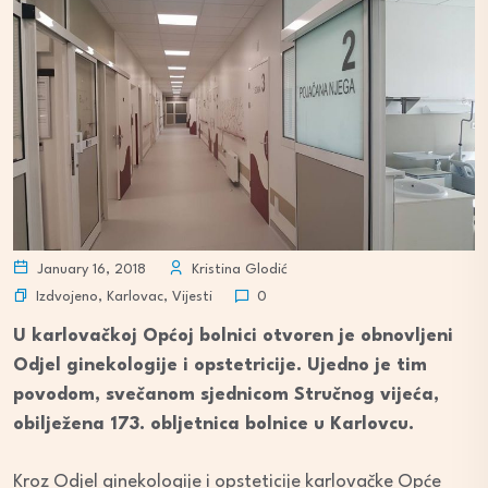
January 16, 2018
Kristina Glodić
Izdvojeno
,
Karlovac
,
Vijesti
0
U karlovačkoj Općoj bolnici otvoren je obnovljeni
Odjel ginekologije i opstetricije. Ujedno je tim
povodom, svečanom sjednicom Stručnog vijeća,
obilježena 173. obljetnica bolnice u Karlovcu.
Kroz Odjel ginekologije i opsteticije karlovačke Opće