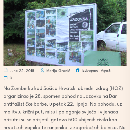
Izdvojeno
,
Vijesti
June 22, 2018
Marija Granić
0
Na Žumberku kod Sošica Hrvatski obredni zdrug (HOZ)
organizirao je 28. spomen pohod na Jazovku na Dan
antifašističke borbe, u petak 22. lipnja. Na pohodu, uz
molitvu, križni put, misu i polaganje svijeća i vijenaca
prisutni su se prisjetili gotovo 500 ubijenih civila kao i
hrvatskih vojnika te ranjenika iz zagrebačkih bolnica. Na