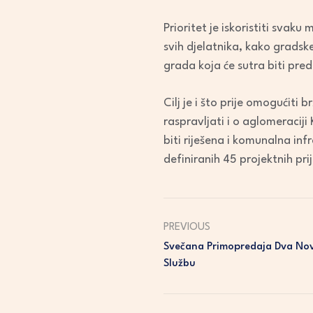
Prioritet je iskoristiti sva
svih djelatnika, kako gradske
grada koja će sutra biti pre
Cilj je i što prije omogućiti
raspravljati i o aglomeraciji
biti riješena i komunalna inf
definiranih 45 projektnih pri
PREVIOUS
Svečana Primopredaja Dva Nov
Službu