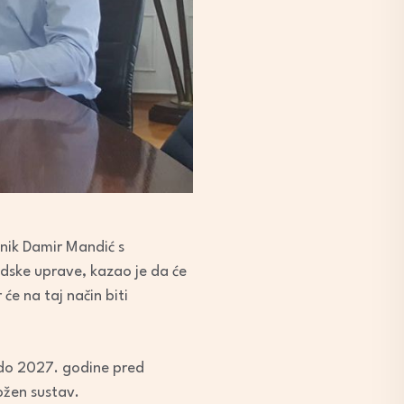
lnik Damir Mandić s
adske uprave, kazao je da će
će na taj način biti
. do 2027. godine pred
ožen sustav.