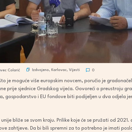
Izdvojeno
,
Karlovac
,
Vijesti
vec Colarić
0
 to što je moguće više europskim novcem, poručio je gradonače
ne prije sjednice Gradskog vijeća. Govoreći o preustroju gr
, gospodarstvo i EU fondove biti podijeljen u dva odjela jer 
unije bliže se svom kraju. Prilike koje će se pružati od 2021
ove zahtjeve. Da bi bili spremni za to potrebno je imati posl