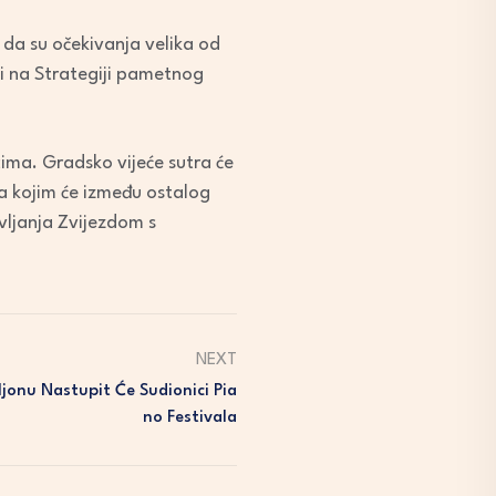
 da su očekivanja velika od
iti na Strategiji pametnog
icima. Gradsko vijeće sutra će
na kojim će između ostalog
avljanja Zvijezdom s
NEXT
jonu Nastupit Će Sudionici Pia
No Festivala