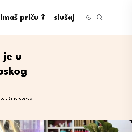
imaš priču ?
slušaj
 je u
opskog
 što više europskog