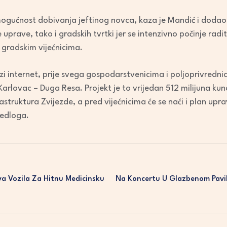
ku mogućnost dobivanja jeftinog novca, kaza je Mandić i dodao
 uprave, tako i gradskih tvrtki jer se intenzivno počinje rad
d gradskim vijećnicima.
 brzi internet, prije svega gospodarstvenicima i poljoprivredn
 Karlovac – Duga Resa. Projekt je to vrijedan 512 milijuna ku
rastruktura Zvijezde, a pred vijećnicima će se naći i plan upr
jedloga.
a Vozila Za Hitnu Medicinsku
Na Koncertu U Glazbenom Pavil