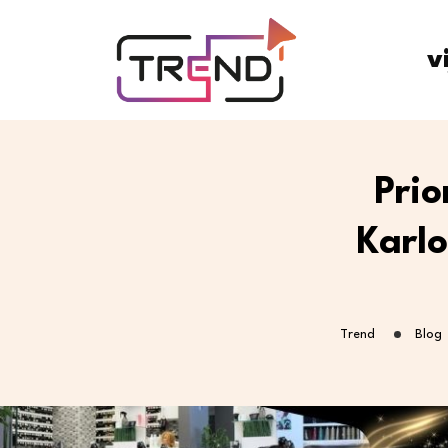
v
Prio
Karlo
Trend
Blog