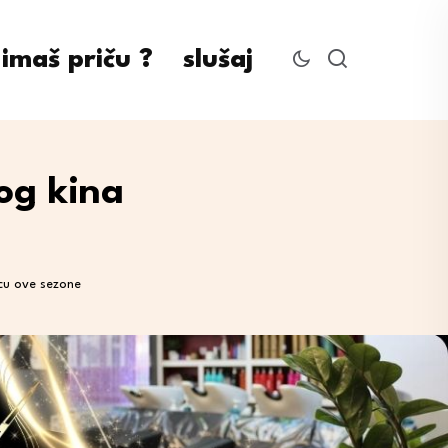
imaš priču ?
slušaj
og kina
vcu ove sezone