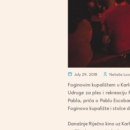
July 29, 2018
Nataša Lusa
Foginovim kupalištem u Karlo
Udruge za ples i rekreaciju
Pabla, priča o Pablu Escobar
Foginovo kupalište i stolce 
Današnje Riječno kino uz Kar