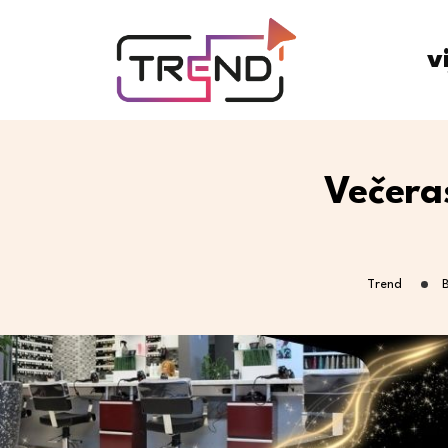
v
Večera
Trend