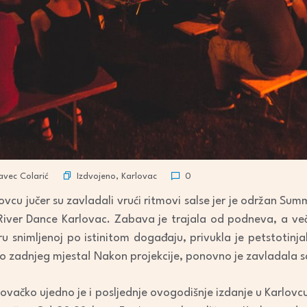
Izdvojeno
,
Karlovac
vec Colarić
0
vcu jučer su zavladali vrući ritmovi salse jer je održan Summ
 River Dance Karlovac. Zabava je trajala od podneva, a veče
u snimljenoj po istinitom događaju, privukla je petstotinjak 
do zadnjeg mjesta! Nakon projekcije, ponovno je zavladala sa
lovačko ujedno je i posljednje ovogodišnje izdanje u Karlovcu