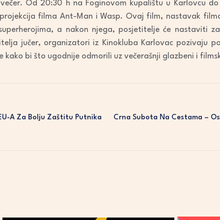
a večer. Od 20:30 h na Foginovom kupalištu u Karlovcu do 
i projekcija filma Ant-Man i Wasp. Ovaj film, nastavak film
uperherojima, a nakon njega, posjetitelje će nastaviti z
telja jučer, organizatori iz Kinokluba Karlovac pozivaju po
 kako bi što ugodnije odmorili uz večerašnji glazbeni i film
EU-A Za Bolju Zaštitu Putnika
Crna Subota Na Cestama – Osm