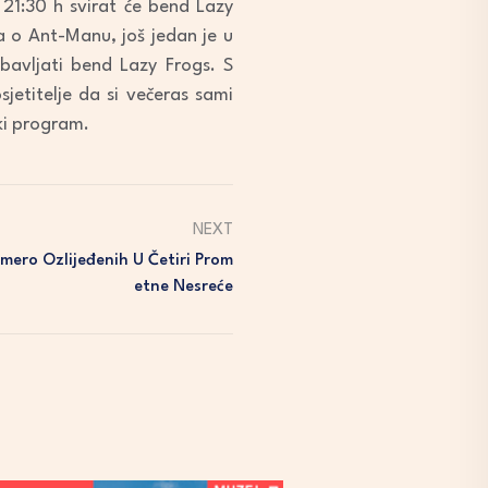
21:30 h svirat će bend Lazy
a o Ant-Manu, još jedan je u
abavljati bend Lazy Frogs. S
sjetitelje da si večeras sami
ski program.
NEXT
ero Ozlijeđenih U Četiri Prom
Etne Nesreće