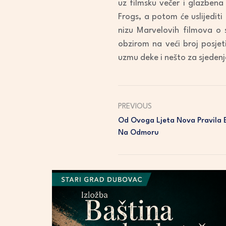
uz filmsku večer i glazben
Frogs, a potom će uslijedit
nizu Marvelovih filmova o s
obzirom na veći broj posjeti
uzmu deke i nešto za sjedenje
PREVIOUS
Od Ovoga Ljeta Nova Pravila 
Na Odmoru