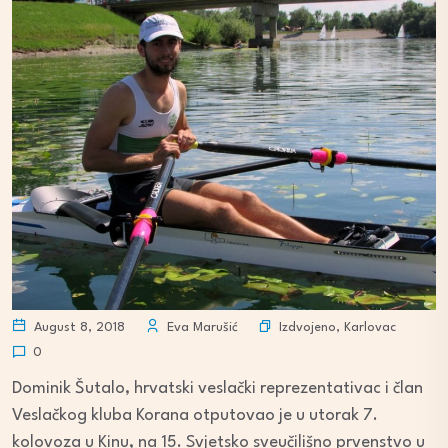
Izdvojeno
,
Karlovac
August 8, 2018
Eva Marušić
0
Dominik Šutalo, hrvatski veslački reprezentativac i član
Veslačkog kluba Korana otputovao je u utorak 7.
kolovoza u Kinu, na 15. Svjetsko sveučilišno prvenstvo u