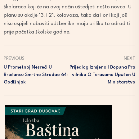
školaraca koji će na ovaj način uštedjeti nešto novca. U
planu su akcije 13. i 21. kolovoza, tako da i oni koji još
nisu uspjeli nabaviti udžbenike imaju priliku to odraditi
prije početka školske godine.
PREVIOUS
NEXT
U Prometnoj Nesreći U
Prijedlog Izmjena I Dopuna Pra
Broćancu Smrtno Stradao 64-
Vilnika O Terasama Upućen U
Godišnjak
Ministarstvo