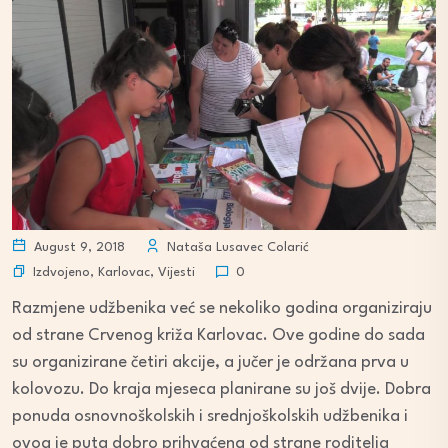
August 9, 2018
Nataša Lusavec Colarić
Izdvojeno
,
Karlovac
,
Vijesti
0
Razmjene udžbenika već se nekoliko godina organiziraju
od strane Crvenog križa Karlovac. Ove godine do sada
su organizirane četiri akcije, a jučer je održana prva u
kolovozu. Do kraja mjeseca planirane su još dvije. Dobra
ponuda osnovnoškolskih i srednjoškolskih udžbenika i
ovog je puta dobro prihvaćena od strane roditelja