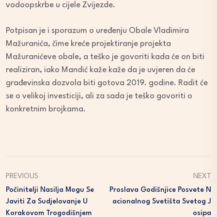
vodoopskrbe u cijele Zvijezde.
Potpisan je i sporazum o uređenju Obale Vladimira
Mažuranića, čime kreće projektiranje projekta
Mažuranićeve obale, a teško je govoriti kada će on biti
realiziran, iako Mandić kaže kaže da je uvjeren da će
građevinska dozvola biti gotova 2019. godine. Radit će
se o velikoj investiciji, ali za sada je teško govoriti o
konkretnim brojkama.
PREVIOUS
NEXT
Počinitelji Nasilja Mogu Se
Proslava Godišnjice Posvete N
Javiti Za Sudjelovanje U
Acionalnog Svetišta Svetog J
Korakovom Trogodišnjem
Osipa