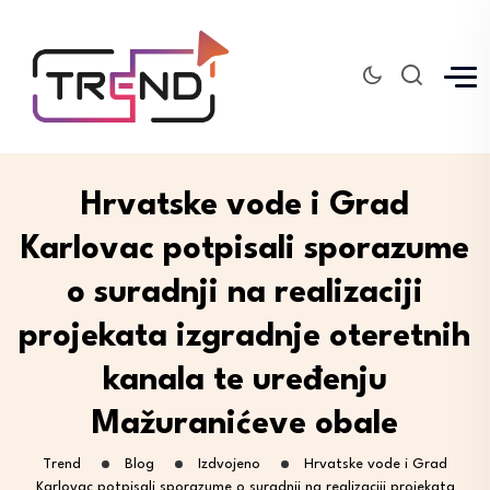
Hrvatske vode i Grad
Karlovac potpisali sporazume
o suradnji na realizaciji
projekata izgradnje oteretnih
kanala te uređenju
Mažuranićeve obale
Trend
Blog
Izdvojeno
Hrvatske vode i Grad
Karlovac potpisali sporazume o suradnji na realizaciji projekata