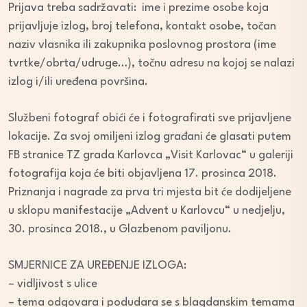
Prijava treba sadržavati: ime i prezime osobe koja
prijavljuje izlog, broj telefona, kontakt osobe, točan
naziv vlasnika ili zakupnika poslovnog prostora (ime
tvrtke/obrta/udruge…), točnu adresu na kojoj se nalazi
izlog i/ili uređena površina.
Službeni fotograf obići će i fotografirati sve prijavljene
lokacije. Za svoj omiljeni izlog građani će glasati putem
FB stranice TZ grada Karlovca „Visit Karlovac“ u galeriji
fotografija koja će biti objavljena 17. prosinca 2018.
Priznanja i nagrade za prva tri mjesta bit će dodijeljene
u sklopu manifestacije „Advent u Karlovcu“ u nedjelju,
30. prosinca 2018., u Glazbenom paviljonu.
SMJERNICE ZA UREĐENJE IZLOGA:
– vidljivost s ulice
– tema odgovara i podudara se s blagdanskim temama