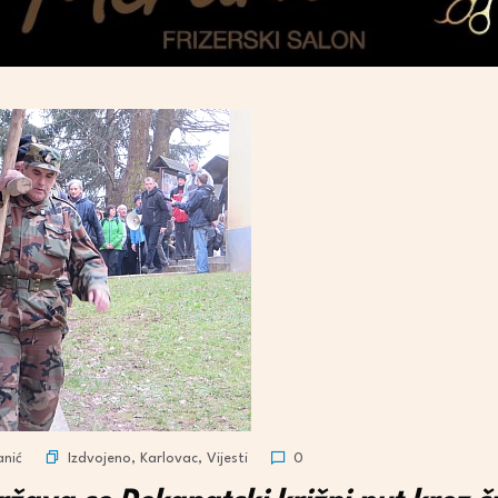
Izdvojeno
,
Karlovac
,
Vijesti
anić
0