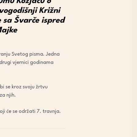
šumu Kozjaču o
ogodišnji Križni
e sa Švarče ispred
Majke
tranju Svetog pisma. Jedna
i drugi vjernici godinama
bi se kroz svoju žrtvu
za njih.
ji će se održati 7. travnja.