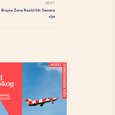
NEXT
 Brojne Žene Različitih Genera
Cija