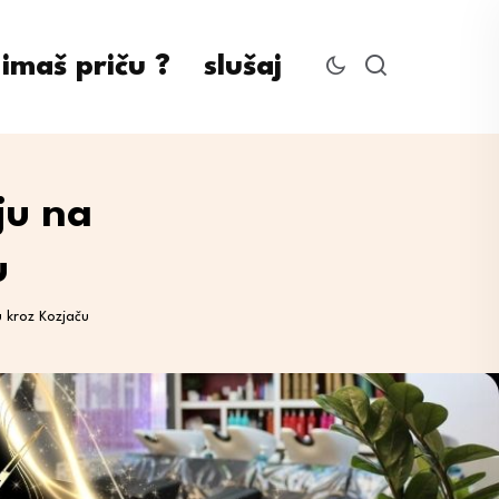
imaš priču ?
slušaj
ju na
u
u kroz Kozjaču