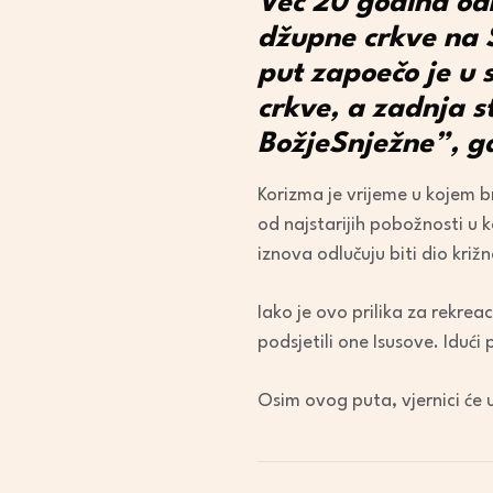
Već 20 godina odr
džupne crkve na 
put zapoečo je u s
crkve, a zadnja s
BožjeSnježne”, gd
Korizma je vrijeme u kojem b
od najstarijih pobožnosti u k
iznova odlučuju biti dio križ
Iako je ovo prilika za rekreac
podsjetili one Isusove. Idući
Osim ovog puta, vjernici će u