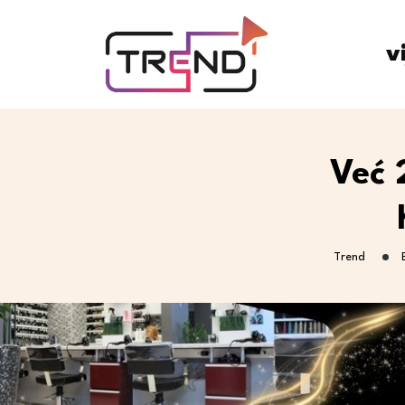
v
Već 
Trend