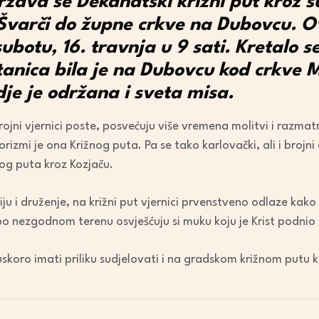
žava se Dekanatski križni put kroz 
Švarči do župne crkve na Dubovcu. Ov
ubotu, 16. travnja u 9 sati. Kretalo s
tanica bila je na Dubovcu kod crkve 
je je održana i sveta misa.
rojni vjernici poste, posvećuju više vremena molitvi i razma
orizmi je ona Križnog puta. Pa se tako karlovački, ali i brojn
nog puta kroz Kozjaču.
iju i druženje, na križni put vjernici prvenstveno odlaze kako 
 po nezgodnom terenu osvješćuju si muku koju je Krist podnio 
skoro imati priliku sudjelovati i na gradskom križnom putu ko