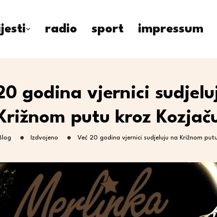
ijesti
radio
sport
impressum
20 godina vjernici sudjelu
Križnom putu kroz Kozjač
Blog
Izdvojeno
Već 20 godina vjernici sudjeluju na Križnom put