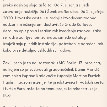
preko nosivog sloja asfalta. Od 7. siječnja slijedi
zatvaranje raskrižja D6 i Žumberačke ulice. Do 2. siječnja
2020. Hrvatske ceste u suradnji s izvođačem radova i
nadzornim inženjerom dostavit će Gradu Karlovcu
detaljan opis posla i realan rok izvođenja radova. Kako
se radi o zahtjevnom zahvatu, između ostalog i
izmještanju plinskih instalacija, potreban je određeni rok
kako bi se detaljno uskladili svi radovi.
Zaključeno je to na sastanak u MO Borlin, 17. prosinca,
na kojem su prisustvovali gradonačelnik Damir Mandić,
zamjenica župana Karlovačke županije Martina Furdek
Hajdin, nadzorni inženjer te predstavnici Hrvatskih cesta
i tvrtke Euro-asfalta na temu projekta rekonstrukcije
DC6.