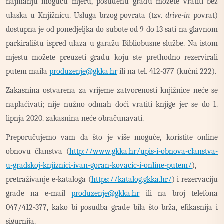
najmanju moguću mjeru, posuđenu građu možete vratiti bez
ulaska u Knjižnicu. Usluga brzog povrata (tzv.
drive-in
povrat)
dostupna je od ponedjeljka do subote od 9 do 13 sati na glavnom
parkiralištu ispred ulaza u garažu Bibliobusne službe. Na istom
mjestu možete preuzeti građu koju ste prethodno rezervirali
putem maila
produzenje@gkka.hr
ili na tel. 412-377 (kućni 222).
Zakasnina ostvarena za vrijeme zatvorenosti knjižnice neće se
naplaćivati; nije nužno odmah doći vratiti knjige jer se do 1.
lipnja 2020. zakasnina neće obračunavati.
Preporučujemo vam da što je više moguće, koristite online
obnovu članstva (
http://www.gkka.hr/upis-i-obnova-clanstva-
u-gradskoj-knjiznici-ivan-goran-kovacic-i-online-putem/
),
pretraživanje e-kataloga (
https://katalog.gkka.hr/
) i rezervaciju
građe na e-mail
produzenje@gkka.hr
ili na broj telefona
047/412-377, kako bi posudba građe bila što brža, efikasnija i
sigurnija.