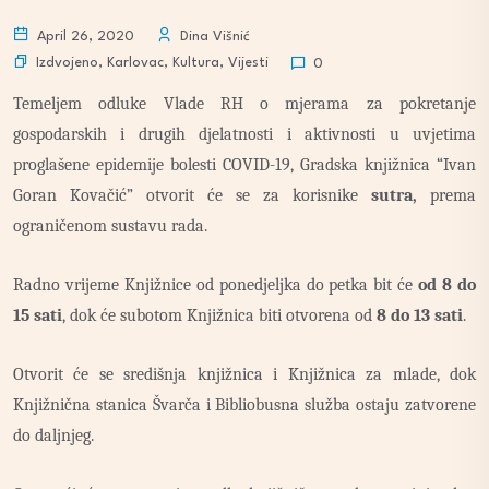
April 26, 2020
Dina Višnić
Izdvojeno
,
Karlovac
,
Kultura
,
Vijesti
0
Temeljem odluke Vlade RH o mjerama za pokretanje
gospodarskih i drugih djelatnosti i aktivnosti u uvjetima
proglašene epidemije bolesti COVID-19, Gradska knjižnica “Ivan
Goran Kovačić” otvorit će se za korisnike
sutra,
prema
ograničenom sustavu rada.
Radno vrijeme Knjižnice od ponedjeljka do petka bit će
od 8 do
15 sati
, dok će subotom Knjižnica biti otvorena od
8 do 13 sati
.
Otvorit će se središnja knjižnica i Knjižnica za mlade, dok
Knjižnična stanica Švarča i Bibliobusna služba ostaju zatvorene
do daljnjeg.