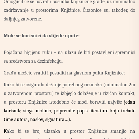
Omogućit će se povrat i posudba knjižnične građe, uz minimalno
zadržavanje u prostorima Knjižnice. Čitaonice su, također, do
daljnjeg zatvorene.
Mole se korisnici da slijede upute:
Pojačana higijenu ruku – na ulazu će biti postavljeni spremnici
sa sredstvom za dezinfekciju.
Građu možete vratiti i posuditi na glavnom pultu Knjižnice;
Kako bi se osiguralo držanje potrebnog razmaka (minimalno 2m
u zatvorenom prostoru) te izbjeglo dolaženje u rizičan kontakt,
u prostoru Knjižnice istodobno će moći boraviti najviše
jedan
korisnik; stoga molimo, pripremite popis literature koju trebate
(ime autora, naslov, signatura…).
K
ako bi se broj ulazaka u prostor Knjižnice smanjio na