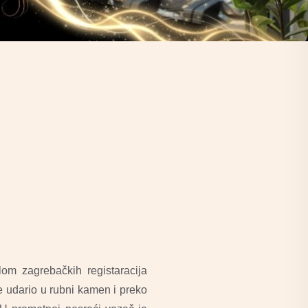
om zagrebačkih registaracija
e udario u rubni kamen i preko