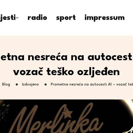
ijesti
radio
sport
impressum
etna nesreća na autocesti
vozač teško ozljeđen
Blog
Izdvojeno
Prometna nesreća na autocesti A1 – vozač teš