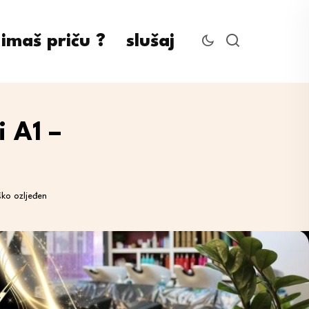
imaš priču ?
slušaj
 A1 –
ko ozljeđen