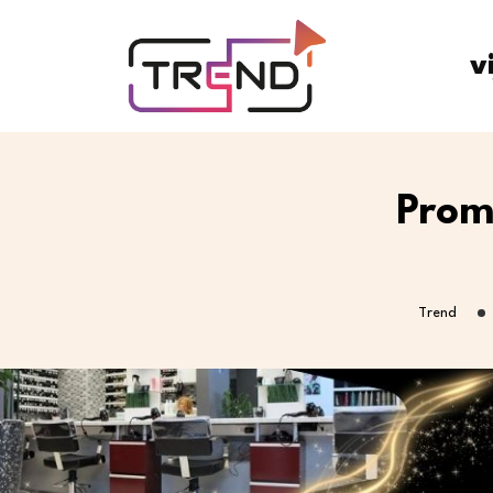
v
Prom
Trend