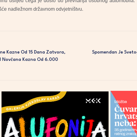
adinu uslijed čega je došlo do prevrtanja osobnog automobila.
vješće nadležnom državnom odvjetništvu.
ene Kazne Od 15 Dana Zatvora,
Spomendan Je Svetog
 I Novčana Kazna Od 6.000