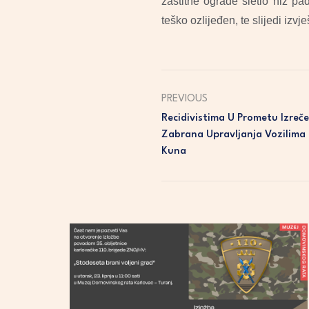
zaštitne ograde sletio niz p
teško ozlijeđen, te slijedi iz
PREVIOUS
Recidivistima U Prometu Izreč
Zabrana Upravljanja Vozilima
Kuna