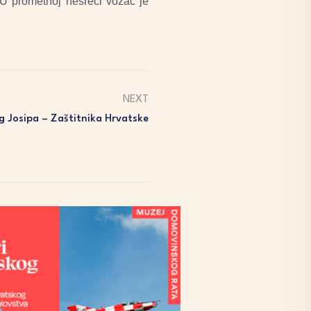
 U prometnoj nesreći vozač je
NEXT
 Josipa – Zaštitnika Hrvatske