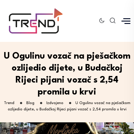
U Ogulinu vozač na pješačkom
ozlijedio dijete, u Budačkoj
Rijeci pijani vozač s 2,54
promila u krvi
Trend
Blog
Izdvojeno
U Ogulinu vozač na pješačkom
ozlijedio dijete, u Budačkoj Rijeci pijani vozač s 2,54 promila u krvi