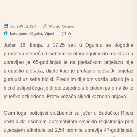
June 19, 2020
Marija Granić
Izdvojeno
,
Ogulin
,
Vijesti
0
Jučer, 18. lipnja, u 17.25 sati u Ogulinu se dogodila
prometna nesreća. Osobnim vozilom ogulinskih registracija
upravljao je 65-godišnjak te na pješačkom prijelazu nije
propustio pješaka, dijete koje je prelazilo pješački prijelaz
gurajući uz sebe bicikl. Prednjim dijelom vozila udario je u
bicikl uslijed čega je dijete zajedno s biciklom palo na tlo te
je teško ozlijeđeno. Protiv vozača slijedi kaznena prijava.
Osim toga, p
olicijski službenici su jučer u Budačkoj Rijeci
utvrdili da osobnim automobilom sisačkih registracija pod
utjecajem alkohola od 2,54 promila upravlja 47-godišnjak.