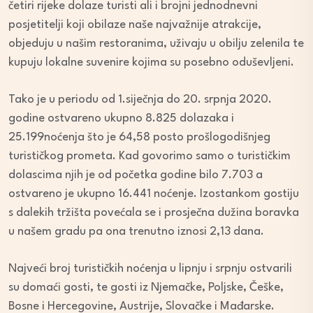
četiri rijeke dolaze turisti ali i brojni jednodnevni
posjetitelji koji obilaze naše najvažnije atrakcije,
objeduju u našim restoranima, uživaju u obilju zelenila te
kupuju lokalne suvenire kojima su posebno oduševljeni.
Tako je u periodu od 1.siječnja do 20. srpnja 2020.
godine ostvareno ukupno 8.825 dolazaka i
25.199noćenja što je 64,58 posto prošlogodišnjeg
turističkog prometa. Kad govorimo samo o turističkim
dolascima njih je od početka godine bilo 7.703 a
ostvareno je ukupno 16.441 noćenje. Izostankom gostiju
s dalekih tržišta povećala se i prosječna dužina boravka
u našem gradu pa ona trenutno iznosi 2,13 dana.
Najveći broj turističkih noćenja u lipnju i srpnju ostvarili
su domaći gosti, te gosti iz Njemačke, Poljske, Češke,
Bosne i Hercegovine, Austrije, Slovačke i Mađarske.