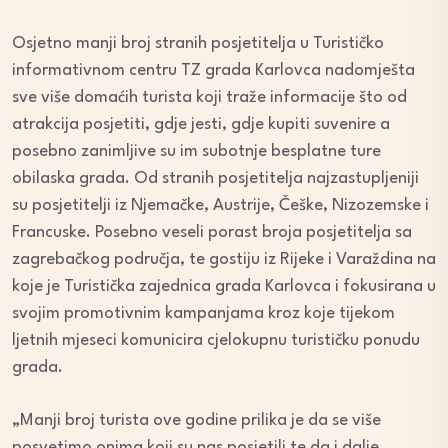
Osjetno manji broj stranih posjetitelja u Turističko
informativnom centru TZ grada Karlovca nadomješta
sve više domaćih turista koji traže informacije što od
atrakcija posjetiti, gdje jesti, gdje kupiti suvenire a
posebno zanimljive su im subotnje besplatne ture
obilaska grada. Od stranih posjetitelja najzastupljeniji
su posjetitelji iz Njemačke, Austrije, Češke, Nizozemske i
Francuske. Posebno veseli porast broja posjetitelja sa
zagrebačkog područja, te gostiju iz Rijeke i Varaždina na
koje je Turistička zajednica grada Karlovca i fokusirana u
svojim promotivnim kampanjama kroz koje tijekom
ljetnih mjeseci komunicira cjelokupnu turističku ponudu
grada.
„Manji broj turista ove godine prilika je da se više
posvetimo onima koji su nas posjetili te da i dalje