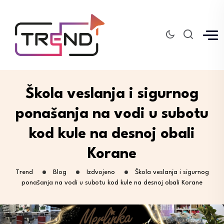
Škola veslanja i sigurnog
ponašanja na vodi u subotu
kod kule na desnoj obali
Korane
Trend
Blog
Izdvojeno
Škola veslanja i sigurnog
ponašanja na vodi u subotu kod kule na desnoj obali Korane