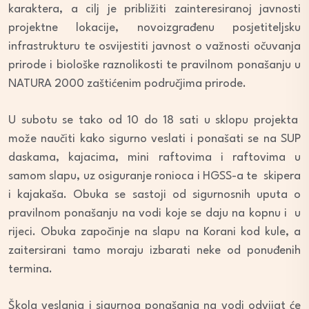
karaktera, a cilj je približiti zainteresiranoj javnosti
projektne lokacije, novoizgrađenu posjetiteljsku
infrastrukturu te osvijestiti javnost o važnosti očuvanja
prirode i biološke raznolikosti te pravilnom ponašanju u
NATURA 2000 zaštićenim područjima prirode.
U subotu se tako od 10 do 18 sati u sklopu projekta
može naučiti kako sigurno veslati i ponašati se na SUP
daskama, kajacima, mini raftovima i raftovima u
samom slapu, uz osiguranje ronioca i HGSS-a te skipera
i kajakaša. Obuka se sastoji od sigurnosnih uputa o
pravilnom ponašanju na vodi koje se daju na kopnu i u
rijeci. Obuka započinje na slapu na Korani kod kule, a
zaitersirani tamo moraju izbarati neke od ponuđenih
termina.
Škola veslanja i sigurnog ponašanja na vodi odvijat će