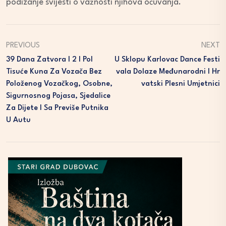
podizanje svijesti o važnosti njihova očuvanja.
PREVIOUS
NEXT
39 Dana Zatvora I 2 I Pol
U Sklopu Karlovac Dance Festi
Tisuće Kuna Za Vozača Bez
Vala Dolaze Međunarodni I Hr
Položenog Vozačkog, Osobne,
Vatski Plesni Umjetnici
Sigurnosnog Pojasa, Sjedalice
Za Dijete I Sa Previše Putnika
U Autu