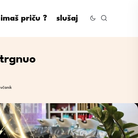
imaš priču ?
slušaj
strgnuo
ovčanik