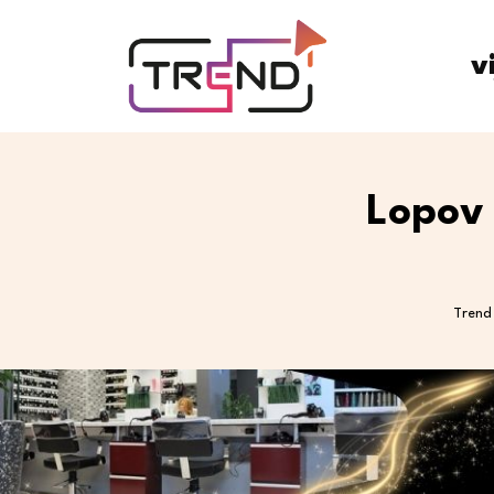
v
Lopov 
Trend