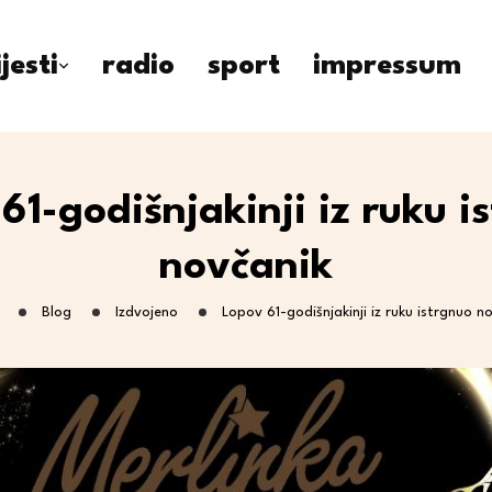
ijesti
radio
sport
impressum
61-godišnjakinji iz ruku i
novčanik
Blog
Izdvojeno
Lopov 61-godišnjakinji iz ruku istrgnuo n