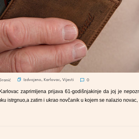
Izdvojeno
,
Karlovac
,
Vijesti
Granić
0
 Karlovac zaprimljena prijava 61-godišnjakinje da joj je nepozna
ku istrgnuo,a zatim i ukrao novčanik u kojem se nalazio novac,