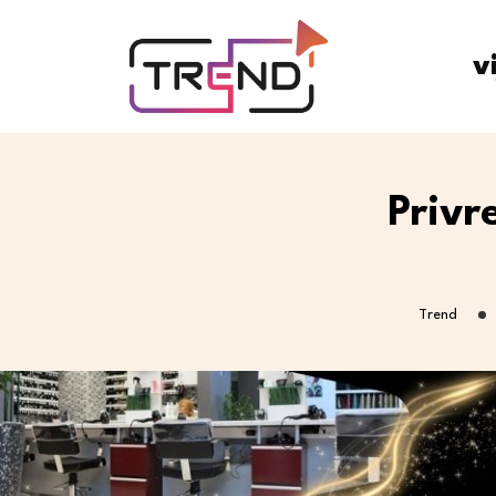
v
Privr
Trend