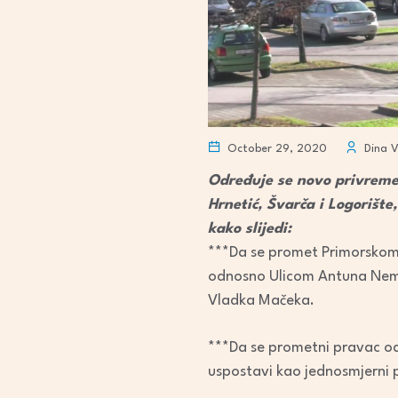
October 29, 2020
Dina V
Određuje se novo privrem
Hrnetić, Švarča i Logorišt
kako slijedi:
***Da se promet Primorskom ul
odnosno Ulicom Antuna Nemčić
Vladka Mačeka.
***Da se prometni pravac od 
uspostavi kao jednosmjerni p