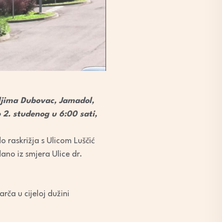
jima Dubovac, Jamadol,
 2. studenog u 6:00 sati,
 raskrižja s Ulicom Luščić
no iz smjera Ulice dr.
ča u cijeloj dužini