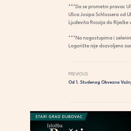
***Da se prometni pravac Uli
Ulica Josipa Schlossera od Ul
Ljudevita Rossija do Riječke u
***Na nogostupima i zeleni
Logorište nije dozvoljeno zau
PREVIOUS
Od 1. Studenog Obvezna Vožnj