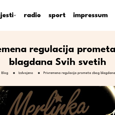
ijesti
radio
sport
impressum
emena regulacija promet
blagdana Svih svetih
Blog
Izdvojeno
Privremena regulacija prometa zbog blagdana