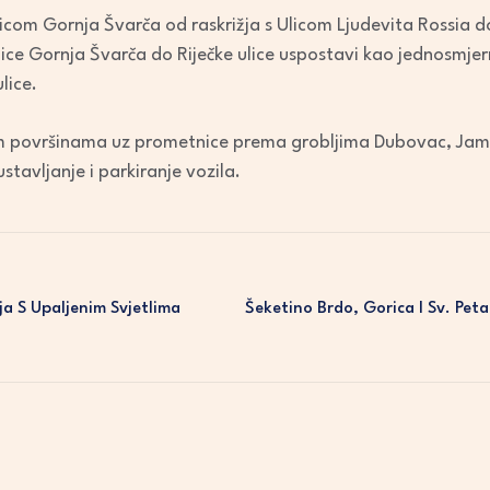
com Gornja Švarča od raskrižja s Ulicom Ljudevita Rossia do
ice Gornja Švarča do Riječke ulice uspostavi kao jednosmjern
lice.
m površinama uz prometnice prema grobljima Dubovac, Jamad
stavljanje i parkiranje vozila.
a S Upaljenim Svjetlima
Šeketino Brdo, Gorica I Sv. Pet