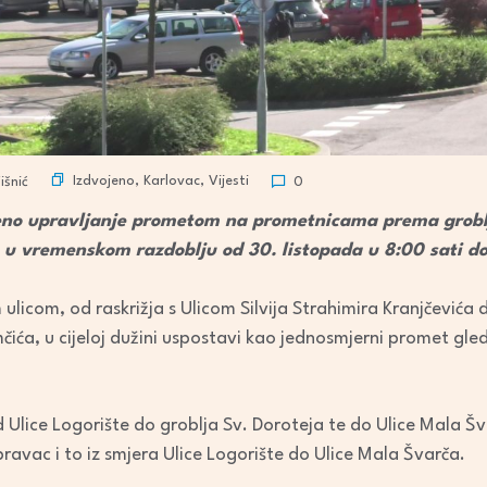
Izdvojeno
,
Karlovac
,
Vijesti
išnić
0
eno upravljanje prometom na prometnicama prema grobl
e, u vremenskom razdoblju od 30. listopada u 8:00 sati do
icom, od raskrižja s Ulicom Silvija Strahimira Kranjčevića do
a, u cijeloj dužini uspostavi kao jednosmjerni promet gleda
Ulice Logorište do groblja Sv. Doroteja te do Ulice Mala Švar
ravac i to iz smjera Ulice Logorište do Ulice Mala Švarča.