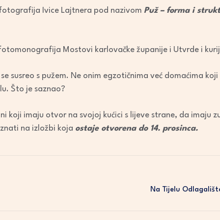
 fotografija Ivice Lajtnera pod nazivom
Puž – forma i struk
fotomonografija Mostovi karlovačke županije i Utvrde i kuri
r se susreo s pužem. Ne onim egzotičnima već domaćima koji p
lu. Što je saznao?
ni koji imaju otvor na svojoj kućici s lijeve strane, da imaju 
znati na izložbi koja
ostaje otvorena do 14. prosinca.
Na Tijelu Odlagališ