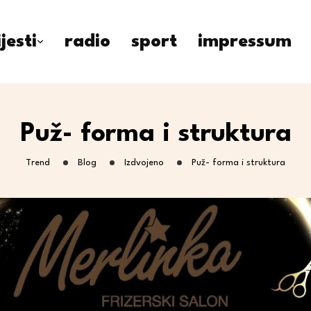
ijesti
radio
sport
impressum
Puž- forma i struktura
Trend
Blog
Izdvojeno
Puž- forma i struktura