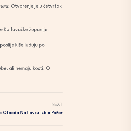
tura
. Otvorenje je u četvrtak
je Karlovačke županije.
oslije kiše luduju po
zube, ali nemaju kosti. O
NEXT
ta Otpada Na Ilovcu Izbio Požar