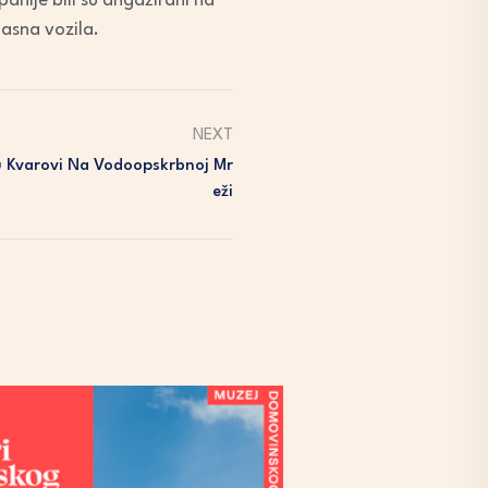
anije bili su angažirani na
gasna vozila.
NEXT
aju Kvarovi Na Vodoopskrbnoj Mr
Eži