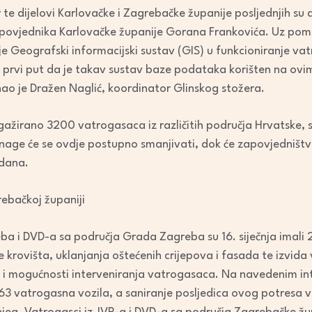
te dijelovi Karlovačke i Zagrebačke županije posljednjih su 
povjednika Karlovačke županije Gorana Frankovića. Uz pom
e Geografski informacijski sustav (GIS) u funkcioniranje vat
prvi put da je takav sustav baze podataka korišten na ovim
ao je Dražen Naglić, koordinator Glinskog stožera.
gažirano 3200 vatrogasaca iz različitih područja Hrvatske, 
snage će se ovdje postupno smanjivati, dok će zapovjedništv
 dana.
rebačkoj županiji
 i DVD-a sa područja Grada Zagreba su 16. siječnja imali 27
e krovišta, uklanjanja oštećenih crijepova i fasada te izvida
 i mogućnosti interveniranja vatrogasaca. Na navedenim int
63 vatrogasna vozila, a saniranje posljedica ovog potresa