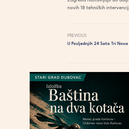
Zagreba nastavljaju do daljn
novih 18 tehničkih intervenc
PREVIOUS
U Posljednjih 24 Sata Tri Nova