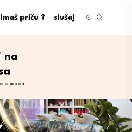
imaš priču ?
slušaj
i na
sa
jedica potresa