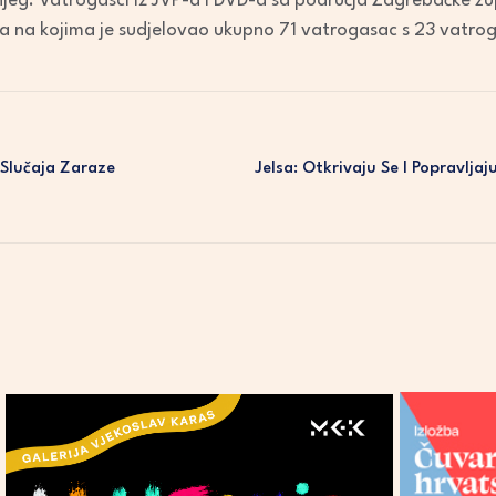
jeg. Vatrogasci iz JVP-a i DVD-a sa područja Zagrebačke žup
ija na kojima je sudjelovao ukupno 71 vatrogasac s 23 vatro
 Slučaja Zaraze
Jelsa: Otkrivaju Se I Popravlj