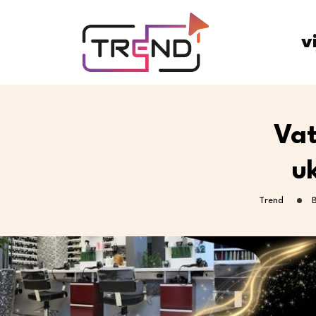
v
Vat
u
Trend