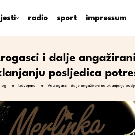
ijesti
radio
sport
impressum
rogasci i dalje angažiran
klanjanju posljedica potre
Blog
Izdvojeno
Vatrogasci i dalje angažirani na uklanjanju posl