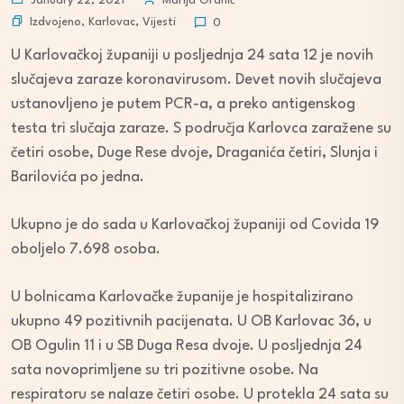
January 22, 2021
Marija Granić
Izdvojeno
,
Karlovac
,
Vijesti
0
U Karlovačkoj županiji u posljednja 24 sata 12 je novih
slučajeva zaraze koronavirusom. Devet novih slučajeva
ustanovljeno je putem PCR-a, a preko antigenskog
testa tri slučaja zaraze. S područja Karlovca zaražene su
četiri osobe, Duge Rese dvoje, Draganića četiri, Slunja i
Barilovića po jedna.
Ukupno je do sada u Karlovačkoj županiji od Covida 19
oboljelo 7.698 osoba.
U bolnicama Karlovačke županije je hospitalizirano
ukupno 49 pozitivnih pacijenata. U OB Karlovac 36, u
OB Ogulin 11 i u SB Duga Resa dvoje. U posljednja 24
sata novoprimljene su tri pozitivne osobe. Na
respiratoru se nalaze četiri osobe. U protekla 24 sata su