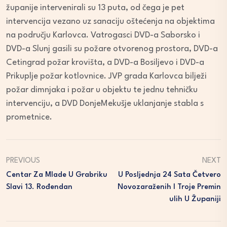
županije intervenirali su 13 puta, od čega je pet
intervencija vezano uz sanaciju oštećenja na objektima
na području Karlovca. Vatrogasci DVD-a Saborsko i
DVD-a Slunj gasili su požare otvorenog prostora, DVD-a
Cetingrad požar krovišta, a DVD-a Bosiljevo i DVD-a
Prikuplje požar kotlovnice. JVP grada Karlovca bilježi
požar dimnjaka i požar u objektu te jednu tehničku
intervenciju, a DVD DonjeMekušje uklanjanje stabla s
prometnice.
PREVIOUS
NEXT
Centar Za Mlade U Grabriku
U Posljednja 24 Sata Četvero
Slavi 13. Rođendan
Novozaraženih I Troje Premin
Ulih U Županiji