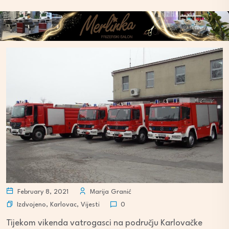
February 8, 2021
Marija Granić
Izdvojeno
,
Karlovac
,
Vijesti
0
Tijekom vikenda vatrogasci na području Karlovačke