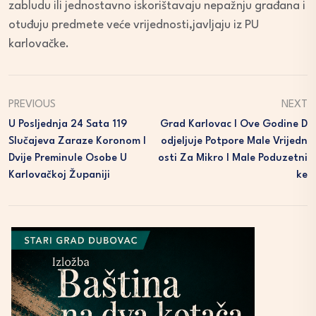
zabludu ili jednostavno iskorištavaju nepažnju građana i
otuđuju predmete veće vrijednosti,javljaju iz PU
karlovačke.
PREVIOUS
NEXT
U Posljednja 24 Sata 119
Grad Karlovac I Ove Godine D
Slučajeva Zaraze Koronom I
Odjeljuje Potpore Male Vrijedn
Dvije Preminule Osobe U
Osti Za Mikro I Male Poduzetni
Karlovačkoj Županiji
Ke