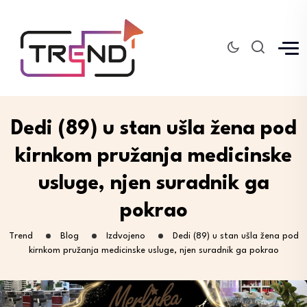
Dedi (89) u stan ušla žena pod
kirnkom pružanja medicinske
usluge, njen suradnik ga
pokrao
Trend
Blog
Izdvojeno
Dedi (89) u stan ušla žena pod
kirnkom pružanja medicinske usluge, njen suradnik ga pokrao