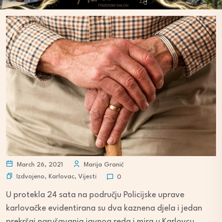
March 26, 2021
Marija Granić
Izdvojeno
,
Karlovac
,
Vijesti
0
U protekla 24 sata na području Policijske uprave
karlovačke evidentirana su dva kaznena djela i jedan
prekršaj narušavanja javnog reda i mira u Karlovcu.