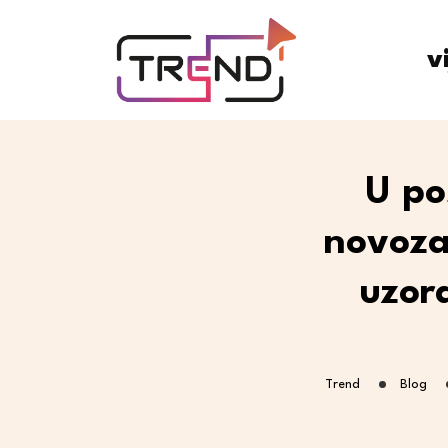
v
U po
novoza
uzor
Trend
Blog