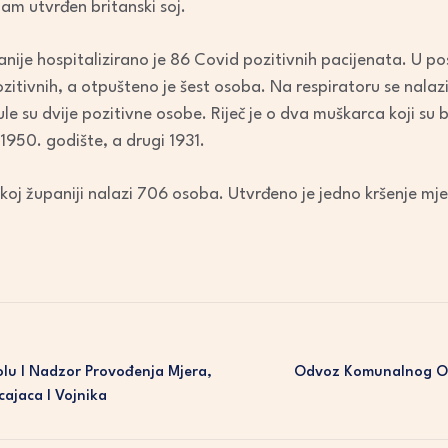
am utvrđen britanski soj.
ije hospitalizirano je 86 Covid pozitivnih pacijenata. U po
zitivnih, a otpušteno je šest osoba. Na respiratoru se nalaz
e su dvije pozitivne osobe. Riječ je o dva muškarca koji su bil
 1950. godište, a drugi 1931.
čkoj županiji nalazi 706 osoba. Utvrđeno je jedno kršenje mje
lu I Nadzor Provođenja Mjera,
Odvoz Komunalnog Ot
cajaca I Vojnika