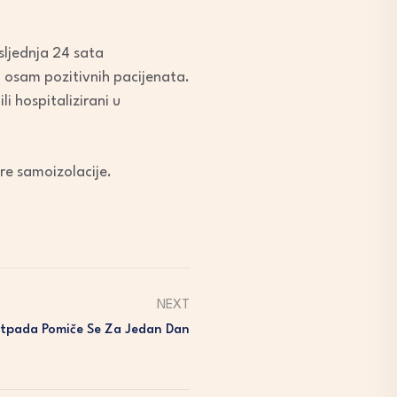
sljednja 24 sata
i osam pozitivnih pacijenata.
i hospitalizirani u
re samoizolacije.
NEXT
pada Pomiče Se Za Jedan Dan