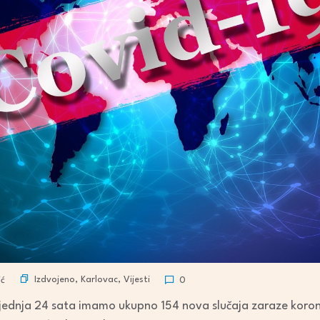
Izdvojeno
,
Karlovac
,
Vijesti
ić
0
sljednja 24 sata imamo ukupno 154 nova slučaja zaraze koro