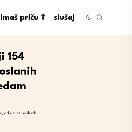
imaš priču ?
slušaj
i 154
oslanih
sedam
e, od devet poslanih