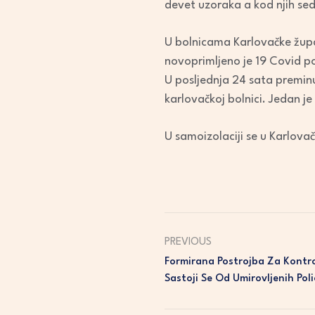
devet uzoraka a kod njih sed
U bolnicama Karlovačke župan
novoprimljeno je 19 Covid po
U posljednja 24 sata preminul
karlovačkoj bolnici. Jedan je
U samoizolaciji se u Karlova
PREVIOUS
Formirana Postrojba Za Kontro
Sastoji Se Od Umirovljenih Poli