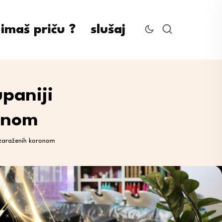
imaš priču ?
slušaj
paniji
onom
ozaraženih koronom