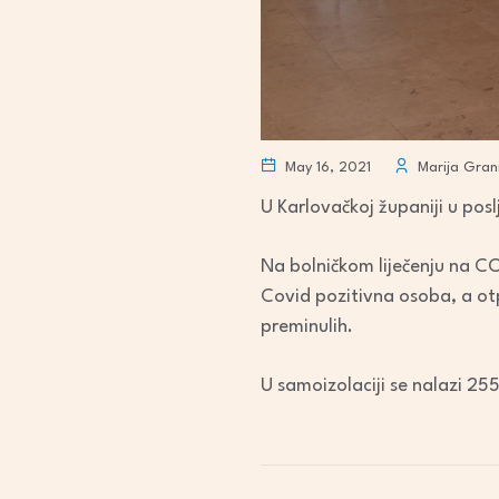
May 16, 2021
Marija Gran
U Karlovačkoj županiji u po
Na bolničkom liječenju na C
Covid pozitivna osoba, a otp
preminulih.
U samoizolaciji se nalazi 25