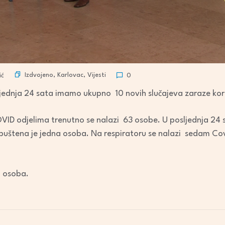
Izdvojeno
,
Karlovac
,
Vijesti
ić
0
sljednja 24 sata imamo ukupno 10 novih slučajeva zaraze ko
OVID odjelima trenutno se nalazi 63 osobe. U posljednja 24 
uštena je jedna osoba. Na respiratoru se nalazi sedam Covid
5 osoba.