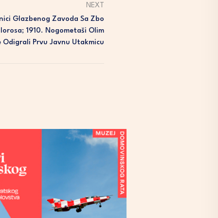
NEXT
enici Glazbenog Zavoda Sa Zbo
olorosa; 1910. Nogometaši Olim
e Odigrali Prvu Javnu Utakmicu