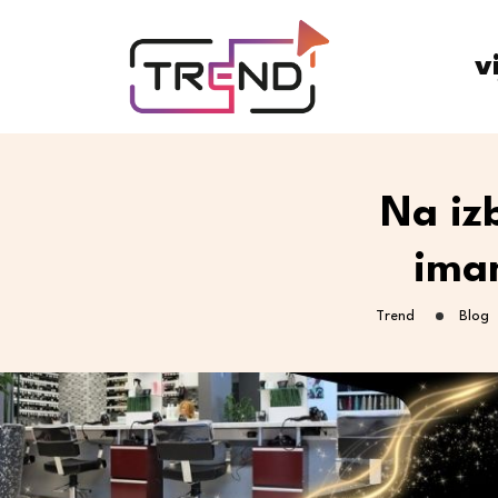
v
Na iz
ima
Trend
Blog