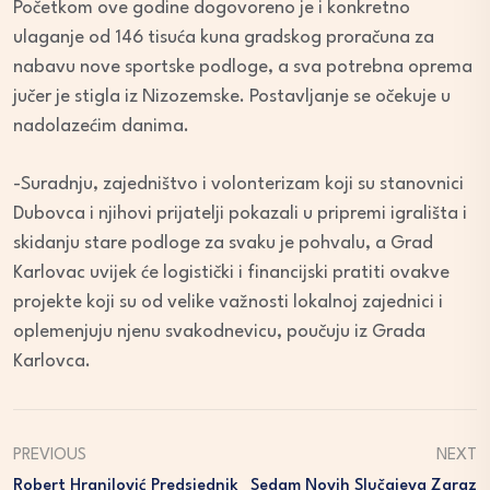
Početkom ove godine dogovoreno je i konkretno
ulaganje od 146 tisuća kuna gradskog proračuna za
nabavu nove sportske podloge, a sva potrebna oprema
jučer je stigla iz Nizozemske. Postavljanje se očekuje u
nadolazećim danima.
-Suradnju, zajedništvo i volonterizam koji su stanovnici
Dubovca i njihovi prijatelji pokazali u pripremi igrališta i
skidanju stare podloge za svaku je pohvalu, a Grad
Karlovac uvijek će logistički i financijski pratiti ovakve
projekte koji su od velike važnosti lokalnoj zajednici i
oplemenjuju njenu svakodnevicu, poučuju iz Grada
Karlovca.
PREVIOUS
NEXT
Robert Hranilović Predsjednik
Sedam Novih Slučajeva Zaraz