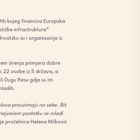
Uth kojeg financira Europska
tičke infrastrukture”
Hrvatsku su i organizacije iz
ljem širenja primjera dobre
o 22 osobe iz 5 država, a
li Dugu Resu gdje su im
mladih.
poslova preuzimaju na sebe. Bit
 najvećem postotku se mladi
 je pročelnica Helena Milković