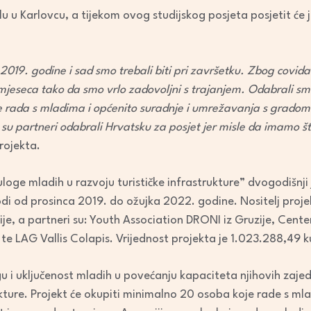
lu u Karlovcu, a tijekom ovog studijskog posjeta posjetit će j
 2019. godine i sad smo trebali biti pri završetku. Zbog covida
mjeseca tako da smo vrlo zadovoljni s trajanjem. Odabrali s
e rada s mladima i općenito suradnje i umrežavanja s grado
su partneri odabrali Hrvatsku za posjet jer misle da imamo što 
rojekta.
uloge mladih u razvoju turističke infrastrukture” dvogodišnj
di od prosinca 2019. do ožujka 2022. godine. Nositelj projek
e, a partneri su: Youth Association DRONI iz Gruzije, Center 
 te LAG Vallis Colapis. Vrijednost projekta je 1.023.288,49 
ogu i uključenost mladih u povećanju kapaciteta njihovih za
rukture. Projekt će okupiti minimalno 20 osoba koje rade s m