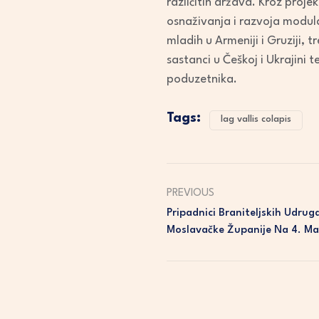
različitih država. Kroz proje
osnaživanja i razvoja modula
mladih u Armeniji i Gruziji, t
sastanci u Češkoj i Ukrajini
poduzetnika.
Tags:
lag vallis colapis
PREVIOUS
Pripadnici Braniteljskih Udrug
Moslavačke Županije Na 4. Ma