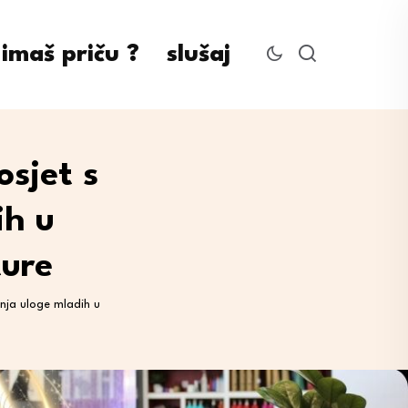
imaš priču ?
slušaj
osjet s
ih u
ture
anja uloge mladih u