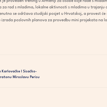
kt je proveden trening u Armeniji za osobe koje rade s mladima
 za rad s mladima, lokalne aktivnosti s mladima u trajanju 
renutno se održava studijski posjet u Hrvatskoj, a provest će s
 te izrada poslovnih planova za provedbu mini projekata na
a Karlovačke I Sisačko-
ratonu Miroslavu Perisu