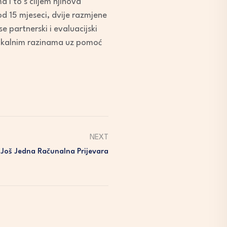
 i to s ciljem njihova
od 15 mjeseci, dvije razmjene
e partnerski i evaluacijski
 lokalnim razinama uz pomoć
NEXT
Još Jedna Računalna Prijevara