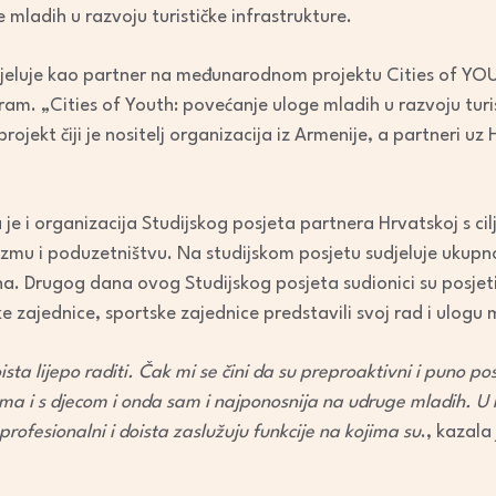
ladih u razvoju turističke infrastrukture.
udjeluje kao partner na međunarodnom projektu Cities of YO
am. „Cities of Youth: povećanje uloge mladih u razvoju turis
jekt čiji je nositelj organizacija iz Armenije, a partneri uz 
je i organizacija Studijskog posjeta partnera Hrvatskoj s ci
zmu i poduzetništvu. Na studijskom posjetu sudjeluje ukupn
na. Drugog dana ovog Studijskog posjeta sudionici su posjeti
e zajednice, sportske zajednice predstavili svoj rad i ulogu 
doista lijepo raditi. Čak mi se čini da su preproaktivni i puno 
ima i s djecom i onda sam i najponosnija na udruge mladih. U
profesionalni i doista zaslužuju funkcije na kojima su
., kazala