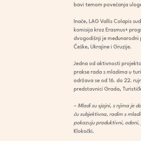
bavi temom povećanja uloge m
Inače, LAG Vallis Colapis s
komisija kroz Erasmus+ progr
dvogodišnji je međunarodni pro
Češke, Ukrajine i Gruzije.
Jedna od aktivnosti projekta 
prakse rada s mladima u turi
održava se od 16. do 22. ruj
predstavnici Grada, Turističk
–
Mladi su sjajni, s njima je 
ću subjektivna, radim s mlad
pokazuju produktivni, odani, 
Klokočki.