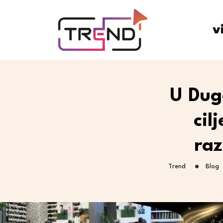
v
U Dugo
cil
raz
Trend
Blog