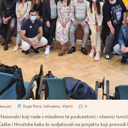
Duga Resa
,
Izdvojeno
,
Vijesti
arušić
0
fesionalci koji rade s mladima te poduzetnici i vlasnici turist
Češke i Hrvatske kako bi sudjelovali na projektu koji provodi 