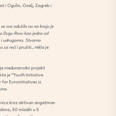
oš i Ogulin, Ozalj, Zagreb i
 se sve odužilo no na kraju je
mo Dugu Resu kao jedno od
m i udrugama. Stvarno
za reći i pružiti
., rekla je
i je međunarodni projekt
ta je “Youth Initiative
for Euroinitiatives iz
kuna.
jednica kroz aktivan angažman
ladima, 50 mladih u 5