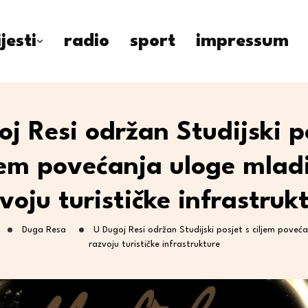
ijesti
radio
sport
impressum
j Resi održan Studijski p
jem povećanja uloge mlad
voju turističke infrastruk
Duga Resa
U Dugoj Resi održan Studijski posjet s ciljem poveć
razvoju turističke infrastrukture