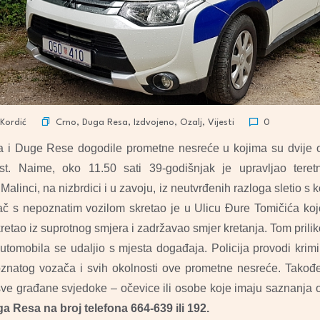
Crno
,
Duga Resa
,
Izdvojeno
,
Ozalj
,
Vijesti
Kordić
0
a i Duge Rese dogodile prometne nesreće u kojima su dvije 
list. Naime, oko 11.50 sati 39-godišnjak je upravljao tere
Malinci, na nizbrdici i u zavoju, iz neutvrđenih razloga sletio s
ač s nepoznatim vozilom skretao je u Ulicu Đure Tomičića kojo
 kretao iz suprotnog smjera i zadržavao smjer kretanja. Tom pril
automobila se udaljio s mjesta događaja. Policija provodi krimin
oznatog vozača i svih okolnosti ove prometne nesreće. Takođ
e građane svjedoke – očevice ili osobe koje imaju saznanja o
a Resa na broj telefona 664-639 ili 192.