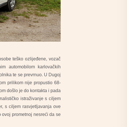
osobe teško ozlijeđene, vozač
tnim automobilom karlovačkih
 kolnika te se prevrnuo. U Dugoj
m prilikom nije propustio 68-
ikom došlo je do kontakta i pada
alističko istraživanje s ciljem
er,
s
ciljem rasvjetljavanja ove
 ovoj prometnoj nesreći da se