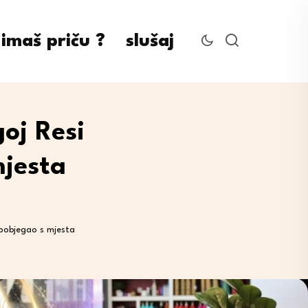
imaš priču ?
slušaj
goj Resi
mjesta
 i pobjegao s mjesta