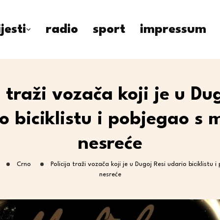
ijesti
radio
sport
impressum
a traži vozača koji je u Du
o biciklistu i pobjegao s 
nesreće
Crno
Policija traži vozača koji je u Dugoj Resi udario biciklistu
nesreće