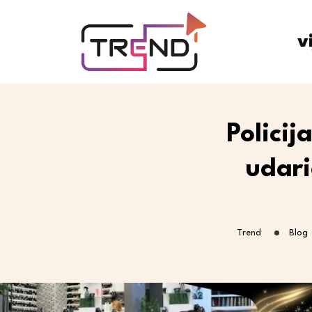
v
Policij
udari
Trend
Blog