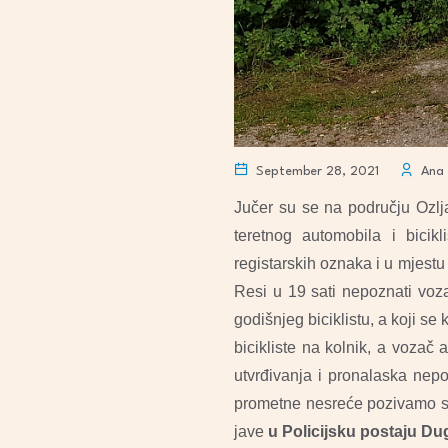
September 28, 2021
Ana 
Jučer su se na području Ozlj
teretnog automobila i bicik
registarskih oznaka i u mjestu 
Resi u 19 sati nepoznati voz
godišnjeg biciklistu, a koji se
bicikliste na kolnik, a vozač 
utvrđivanja i pronalaska nep
prometne nesreće pozivamo sv
jave
u Policijsku postaju Dug