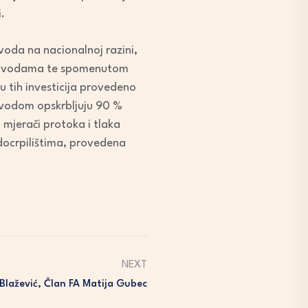
.
oda na nacionalnoj razini,
anju vodama te spomenutom
u tih investicija provedeno
e vodom opskrbljuju 90 %
mjerači protoka i tlaka
docrpilištima, provedena
NEXT
Blažević, Član FA Matija Gubec