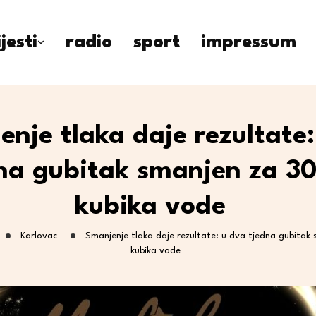
ijesti
radio
sport
impressum
nje tlaka daje rezultate
na gubitak smanjen za 3
kubika vode
Karlovac
Smanjenje tlaka daje rezultate: u dva tjedna gubita
kubika vode