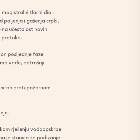
agistralni tlačni dio i
d paljenja i gašenja crpki,
 na učestalost novih
 protoka.
kon posljednje faze
ama vode, potrošnji
efiniran protupožarnom
nje.
skom rješenju vodoopskrbe
a je stanica za podizanje