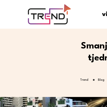
v
Smanje
tjed
Trend
Blog