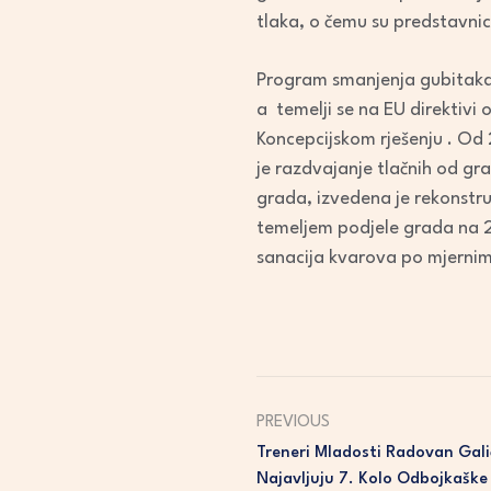
tlaka, o čemu su predstavnici
Program smanjenja gubitaka 
a temelji se na EU direktivi
Koncepcijskom rješenju . Od 2
je razdvajanje tlačnih od g
grada, izvedena je rekonstru
temeljem podjele grada na 2
sanacija kvarova po mjerni
PREVIOUS
Treneri Mladosti Radovan Gali
Najavljuju 7. Kolo Odbojkaške