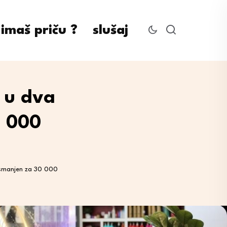
imaš priču ?
slušaj
: u dva
0 000
k smanjen za 30 000