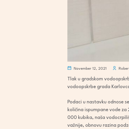
November 12, 2021
Robert
Tlak u gradskom vodoopskrbn
vodoopskrbe grada Karlovca,
Podaci u nastavku odnose s
količina ispumpane vode za 
000 kubika, naša vodocrpiliš
važnije, obnovu razina podz