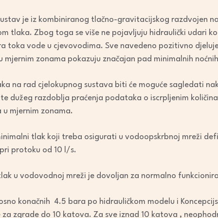
tav je iz kombiniranog tlačno-gravitacijskog razdvojen na m
jom tlaka. Zbog toga se više ne pojavljuju hidraulički udari ko
 toka vode u cjevovodima. Sve navedeno pozitivno djeluje
 u mjernim zonama pokazuju značajan pad minimalnih noćnih
aka na rad cjelokupnog sustava biti će moguće sagledati na
 te dužeg razdoblja praćenja podataka o iscrpljenim količin
ma u mjernim zonama.
inimalni tlak koji treba osigurati u vodoopskrbnoj mreži d
pri protoku od 10 l/s.
 tlak u vodovodnoj mreži je dovoljan za normalno funkcionira
osno konačnih 4.5 bara po hidrauličkom modelu i Koncepcij
 za zgrade do 10 katova. Za sve iznad 10 katova , neophodn