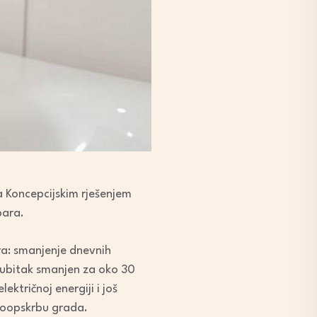
 Koncepcijskim rješenjem
bara.
a: smanjenje dnevnih
gubitak smanjen za oko 30
tričnoj energiji i još
doopskrbu grada.