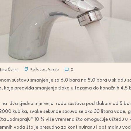
Karlovac
,
Vijesti
ina Čuhnil
0
om sustavu smanjen je sa 6,0 bara na 5,0 bara u skladu sa
 koje predviđa smanjenje tlaka u fazama do konačnih 4,5 
e na dva tjedna mjerenja rada sustava pod tlakom od 5 bar
2000 kubika, svake sekunde sačuva se oko 30 litara vode, 
ta „odmaraju“ 10 % više vremena što omogućuje uštedu u elek
emnih voda što je presudno za kontinuiranu i optimalnu vo