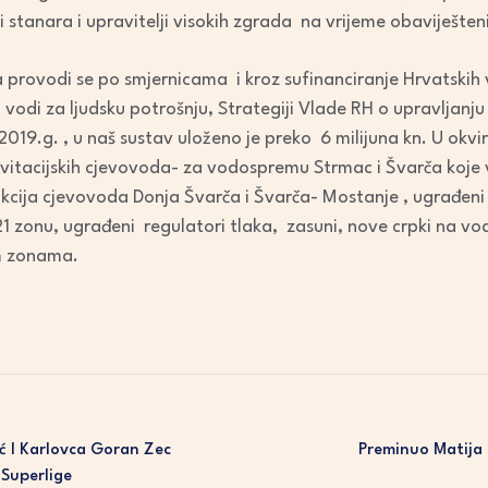
 stanara i upravitelji visokih zgrada na vrijeme obaviješteni
provodi se po smjernicama i kroz sufinanciranje Hrvatskih v
 o vodi za ljudsku potrošnju, Strategiji Vlade RH o upravlj
019.g. , u naš sustav uloženo je preko 6 milijuna kn. U okvir
ravitacijskih cjevovoda- za vodospremu Strmac i Švarča koj
kcija cjevovoda Donja Švarča i Švarča- Mostanje , ugrađeni 
1 zonu, ugrađeni regulatori tlaka, zasuni, nove crpki na vo
m zonama.
ć I Karlovca Goran Zec
Preminuo Matija 
 Superlige