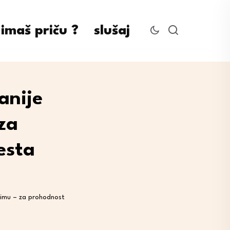
imaš priču ?
slušaj
anije
za
esta
 zimu – za prohodnost