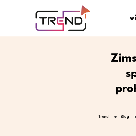
v
Zims
s
pro
Trend
Blog