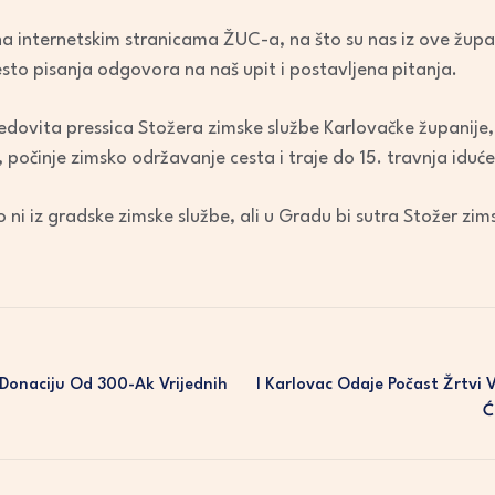
na internetskim stranicama ŽUC-a, na što su nas iz ove župani
esto pisanja odgovora na naš upit i postavljena pitanja.
 redovita pressica Stožera zimske službe Karlovačke županij
 počinje zimsko održavanje cesta i traje do 15. travnja iduć
ni iz gradske zimske službe, ali u Gradu bi sutra Stožer zim
Donaciju Od 300-Ak Vrijednih
I Karlovac Odaje Počast Žrtvi 
Ć