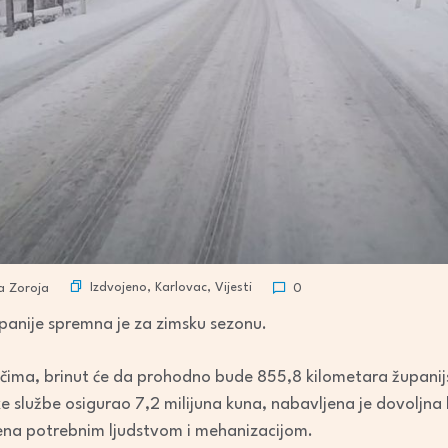
Izdvojeno
,
Karlovac
,
Vijesti
na Zoroja
0
panije spremna je za zimsku sezonu.
ima, brinut će da prohodno bude 855,8 kilometara županijsk
e službe osigurao 7,2 milijuna kuna, nabavljena je dovoljna ko
ena potrebnim ljudstvom i mehanizacijom.