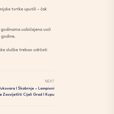
jske tvrtke uputili – čak
e, godinama uobičajena uoči
e godine.
ske službe trebao održati
NEXT
Vukovara I Škabrnje – Lampioni
e Zasvijetliti Cijeli Grad I Kupu