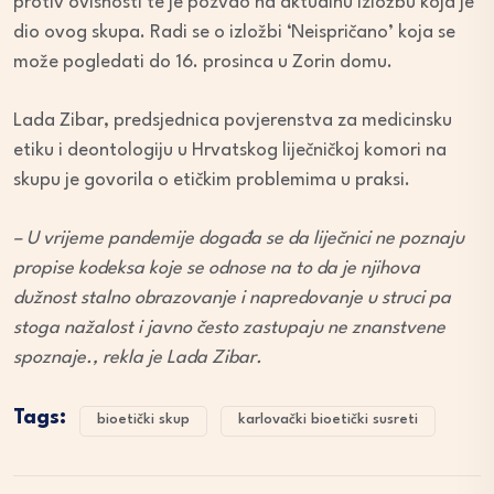
protiv ovisnosti te je pozvao na aktualnu izložbu koja je
dio ovog skupa. Radi se o izložbi ‘Neispričano’ koja se
može pogledati do 16. prosinca u Zorin domu.
Lada Zibar, predsjednica povjerenstva za medicinsku
etiku i deontologiju u Hrvatskog liječničkoj komori na
skupu je govorila o etičkim problemima u praksi.
– U vrijeme pandemije događa se da liječnici ne poznaju
propise kodeksa koje se odnose na to da je njihova
dužnost stalno obrazovanje i napredovanje u struci pa
stoga nažalost i javno često zastupaju ne znanstvene
spoznaje., rekla je Lada Zibar.
Tags:
bioetički skup
karlovački bioetički susreti