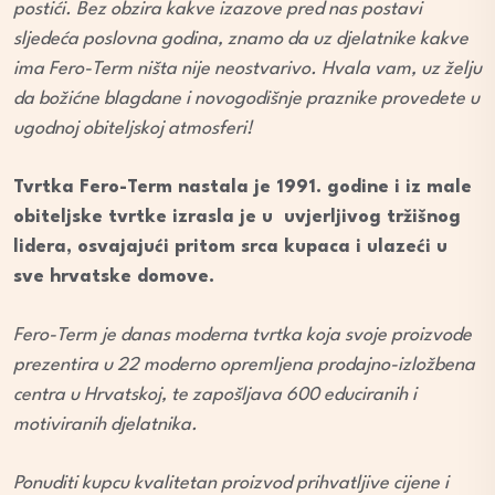
postići. Bez obzira kakve izazove pred nas postavi
sljedeća poslovna godina, znamo da uz djelatnike kakve
ima Fero-Term ništa nije neostvarivo. Hvala vam, uz želju
da božićne blagdane i novogodišnje praznike provedete u
ugodnoj obiteljskoj atmosferi!
Tvrtka Fero-Term nastala je 1991. godine i iz male
obiteljske tvrtke izrasla je u uvjerljivog tržišnog
lidera, osvajajući pritom srca kupaca i ulazeći u
sve hrvatske domove.
Fero-Term je danas moderna tvrtka koja svoje proizvode
prezentira u 22 moderno opremljena prodajno-izložbena
centra u Hrvatskoj, te zapošljava 600 educiranih i
motiviranih djelatnika.
Ponuditi kupcu kvalitetan proizvod prihvatljive cijene i