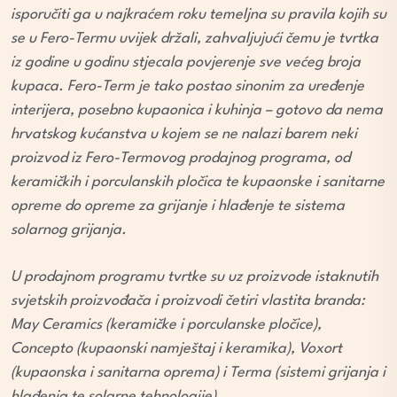
isporučiti ga u najkraćem roku temeljna su pravila kojih su
se u Fero-Termu uvijek držali, zahvaljujući čemu je tvrtka
iz godine u godinu stjecala povjerenje sve većeg broja
kupaca. Fero-Term je tako postao sinonim za uređenje
interijera, posebno kupaonica i kuhinja – gotovo da nema
hrvatskog kućanstva u kojem se ne nalazi barem neki
proizvod iz Fero-Termovog prodajnog programa, od
keramičkih i porculanskih pločica te kupaonske i sanitarne
opreme do opreme za grijanje i hlađenje te sistema
solarnog grijanja.
U prodajnom programu tvrtke su uz proizvode istaknutih
svjetskih proizvođača i proizvodi četiri vlastita branda:
May Ceramics (keramičke i porculanske pločice),
Concepto (kupaonski namještaj i keramika), Voxort
(kupaonska i sanitarna oprema) i Terma (sistemi grijanja i
hlađenja te solarne tehnologije).