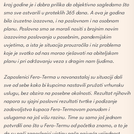
kraj godine je i dobra prilika da objektivno sagledamo što
smo sve ostvarili u proteklih 365 dana. A ova je godina
bila izuzetno izazovna, i na poslovnom i na osobnom
planu. Poslovno smo se morali nositi s brojnim novim
izazovima poslovanja u posebnim, pandemijskim
uvjetima, a ista je situacija prouzročila i niz problema
koje je svatko od nas morao rješavati na obiteljskom
planu i pri održavanju veza s dragim nam ljudima.
Zaposlenici Fero-Terma u novonastaloj su situaciji dali
sve od sebe kako bi kupcima nastavili pružati vrhunsku
uslugu, bez obzira na posebne okolnosti. Rezultat njihovih
napora su sjajni poslovni rezultati tvrtke i podizanje
zadovoljstva kupaca Fero-Termovom ponudom i
uslugama na još višu razinu. Time su samo još jednom
potvrdili ono što u Fero-Termu od početka znamo, a to je
da su naši zaposlenici uistinu naša najveća vrijednost.