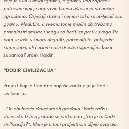
koja je ušla u drugu godinu, a godinu smo započeli
potresom koji je napravio brojna oštećenja na našim
zgradama. Osjećaji straha i nemoći tako su obilježili ovu
godinu. Međutim, u svemu tome mislim da trebamo
pronalaziti smisao i snagu za boriti se protiv svega što
nam se loše u životu događa, pobijediti to, pobijediti
same sebe, ali i učiniti naše društvo sigurnijim
, kaže
županica Furdek Hajdin.
“DODIR CIVILIZACIJA”
Projekt koji je trenutno najviše zaokuplja je Dodir
civilizacija.
–
On obuhvaća devet starih gradova i karlovačku
Zvijezdu. U fazi je kada se netko pita „Što je to Dodir
civilizacija?“. Meni je u tom projektnom dijelu ovaj dio,