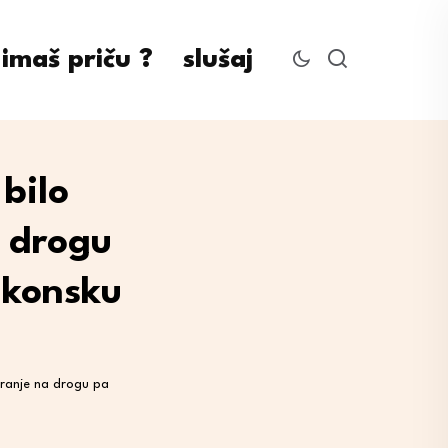
imaš priču ?
slušaj
bilo
a drogu
akonsku
iranje na drogu pa