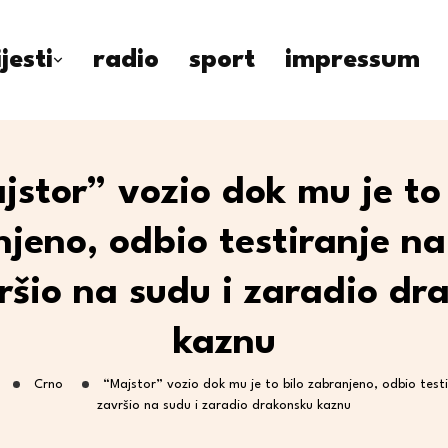
ijesti
radio
sport
impressum
jstor” vozio dok mu je to 
jeno, odbio testiranje n
ršio na sudu i zaradio dr
kaznu
Crno
“Majstor” vozio dok mu je to bilo zabranjeno, odbio test
završio na sudu i zaradio drakonsku kaznu