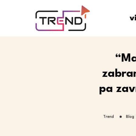
v
“Ma
zabran
pa zav
Trend
Blog