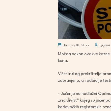
January 10, 2022
Ljiljana
Možda nakon ovakve kazne odl
kuna.
Višestrukog prekršitelja prom
zabranjeno, a i odbio je tes
– Jučer je na nadležni Općins
„recidivist“ kojeg su jučer p
karlovačkih registarskih ozn