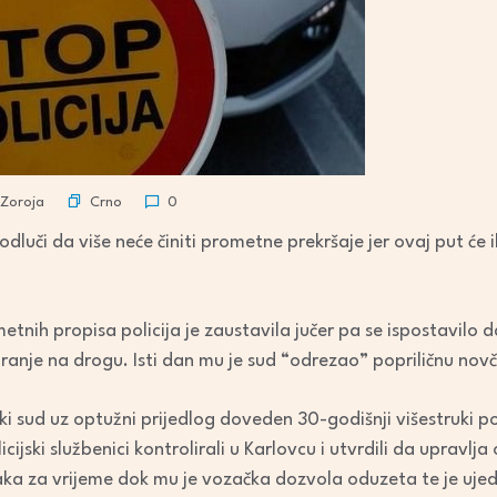
Crno
 Zoroja
0
uči da više neće činiti prometne prekršaje jer ovaj put će i
etnih propisa policija je zaustavila jučer pa se ispostavilo 
tiranje na drogu. Isti dan mu je sud “odrezao” popriličnu nov
ki sud uz optužni prijedlog doveden 30-godišnji višestruki poč
olicijski službenici kontrolirali u Karlovcu i utvrdili da upra
aka za vrijeme dok mu je vozačka dozvola oduzeta te je ujed