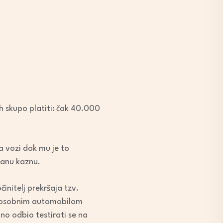
h skupo platiti: čak 40.000
da vozi dok mu je to
čanu kaznu.
initelj prekršaja tzv.
vlja osobnim automobilom
no odbio testirati se na