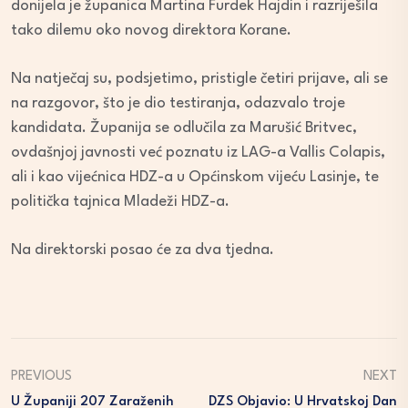
donijela je županica Martina Furdek Hajdin i razriješila
tako dilemu oko novog direktora Korane.
Na natječaj su, podsjetimo, pristigle četiri prijave, ali se
na razgovor, što je dio testiranja, odazvalo troje
kandidata. Županija se odlučila za Marušić Britvec,
ovdašnjoj javnosti već poznatu iz LAG-a Vallis Colapis,
ali i kao vijećnica HDZ-a u Općinskom vijeću Lasinje, te
politička tajnica Mladeži HDZ-a.
Na direktorski posao će za dva tjedna.
PREVIOUS
NEXT
U Županiji 207 Zaraženih
DZS Objavio: U Hrvatskoj Dan