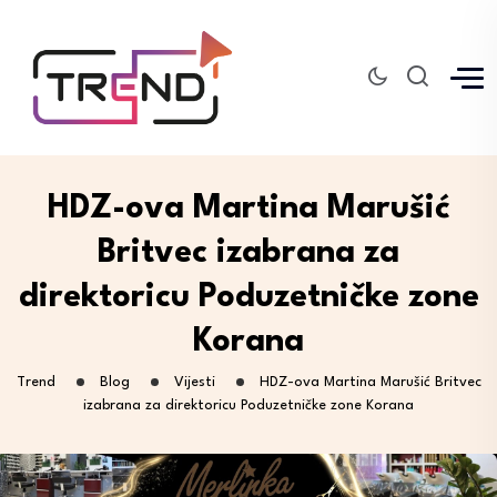
HDZ-ova Martina Marušić
Britvec izabrana za
direktoricu Poduzetničke zone
Korana
Trend
Blog
Vijesti
HDZ-ova Martina Marušić Britvec
izabrana za direktoricu Poduzetničke zone Korana