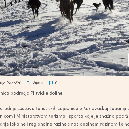
Vijesti
ija Radočaj
0
nica područja Plitvičke doline.
uradnje sustava turističkih zajednica u Karlovačkoj županiji 
icom i Ministarstvom turizma i sporta koje je snažno podržal
adnje lokalne i regionalne razine s nacionalnom razinom te n