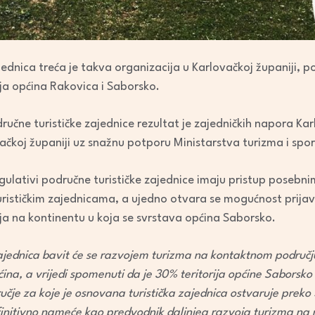
ednica treća je takva organizacija u Karlovačkoj županiji, p
čja općina Rakovica i Saborsko.
dručne turističke zajednice rezultat je zajedničkih napora Ka
vačkoj županiji uz snažnu potporu Ministarstva turizma i spor
ulativi područne turističke zajednice imaju pristup poseb
stičkim zajednicama, a ujedno otvara se mogućnost prijave 
ja na kontinentu u koja se svrstava općina Saborsko.
ajednica bavit će se razvojem turizma na kontaktnom području
ina, a vrijedi spomenuti da je 30% teritorija općine Saborsk
učje za koje je osnovana turistička zajednica ostvaruje prek
efinitivno nameće kao predvodnik daljnjeg razvoja turizma na