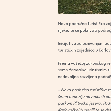
Nova područna turistička zaj
rijeke, te će pokrivati podru
Inicijativa za osnivanjem po
turističkih zajednica u Karlo
Prema važećoj zakonskog reg
samo formalno udruženim turi
nedovoljno razvijena područ
– Nova područna turistička z
širem području navedenih opć
parkom Plitvička jezera. Podr
Karlovačkoj županiji te se d