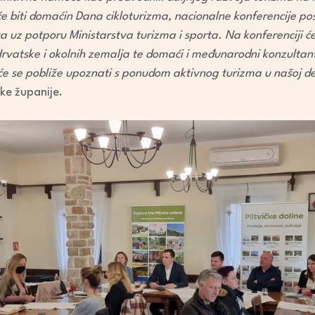
e biti domaćin Dana cikloturizma, nacionalne konferencije p
a uz potporu Ministarstva turizma i sporta. Na konferenciji će 
e Hrvatske i okolnih zemalja te domaći i međunarodni konzultanti
će se pobliže upoznati s ponudom aktivnog turizma u našoj des
čke županije.