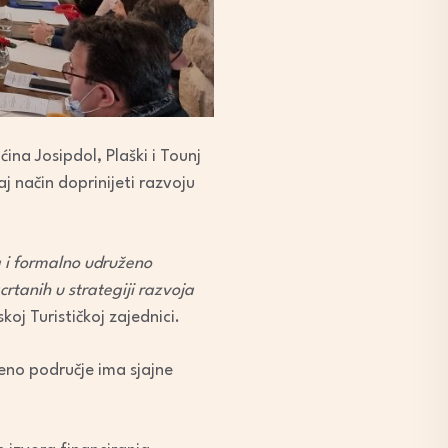
ina Josipdol, Plaški i Tounj
j način doprinijeti razvoju
ca i formalno udruženo
rtanih u strategiji razvoja
koj Turističkoj zajednici.
deno područje ima sjajne