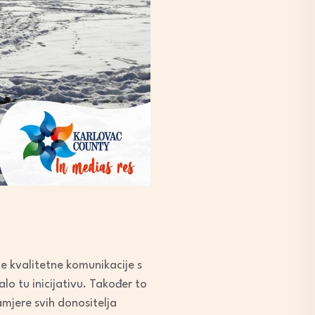
te kvalitetne komunikacije s
o tu inicijativu. Također to
amjere svih donositelja