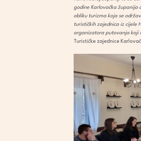
godine Karlovačka županija ć
obliku turizma koja se održav
turističkih zajednica iz cijel
organizatora putovanja koji 
Turističke zajednice Karlova