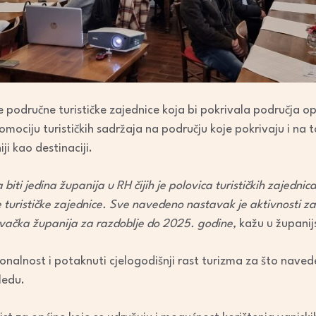
e područne turističke zajednice koja bi pokrivala područja opć
mociju turističkih sadržaja na području koje pokrivaju i na ta
i kao destinaciji.
biti jedina županija u RH čijih je polovica turističkih zajedni
turističke zajednice. Sve navedeno nastavak je aktivnosti zac
lovačka županija za razdoblje do 2025. godine,
kažu u županijs
ezonalnost i potaknuti cjelogodišnji rast turizma za što nave
ledu.