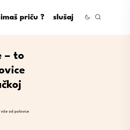
imaš priču ?
slušaj
 – to
ovice
ačkoj
 više od polovice