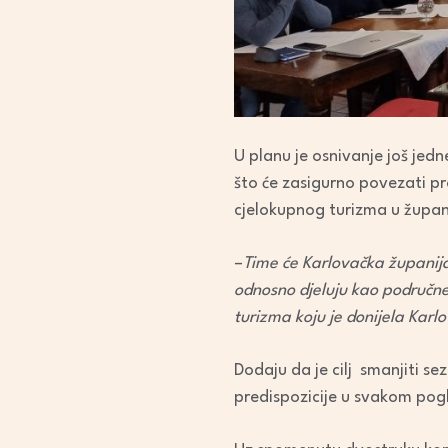
U planu je osnivanje još jedn
što će zasigurno povezati pro
cjelokupnog turizma u županij
–
Time će Karlovačka županija 
odnosno djeluju kao područne 
turizma koju je donijela Kar
Dodaju da je cilj smanjiti s
predispozicije u svakom pog