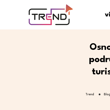
v
Osno
podr
turi
Trend
Blo