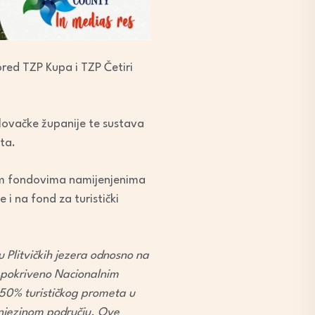
ored TZP Kupa i TZP Četiri
rlovačke županije te sustava
ta.
nim fondovima namijenjenima
i na fond za turistički
 Plitvičkih jezera odnosno na
o pokriveno Nacionalnim
o 50% turističkog prometa u
 njezinom području. Ove